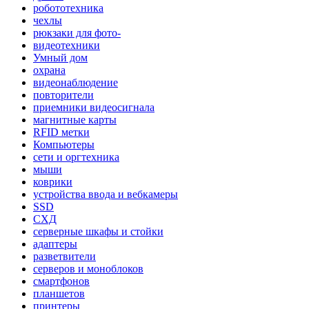
робототехника
чехлы
рюкзаки для фото-
видеотехники
Умный дом
охрана
видеонаблюдение
повторители
приемники видеосигнала
магнитные карты
RFID метки
Компьютеры
сети и оргтехника
мыши
коврики
устройства ввода и вебкамеры
SSD
СХД
серверные шкафы и стойки
адаптеры
разветвители
серверов и моноблоков
смартфонов
планшетов
принтеры