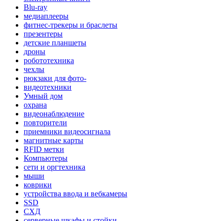
Blu-ray
медиаплееры
фитнес-трекеры и браслеты
презентеры
детские планшеты
дроны
робототехника
чехлы
рюкзаки для фото-
видеотехники
Умный дом
охрана
видеонаблюдение
повторители
приемники видеосигнала
магнитные карты
RFID метки
Компьютеры
сети и оргтехника
мыши
коврики
устройства ввода и вебкамеры
SSD
СХД
серверные шкафы и стойки