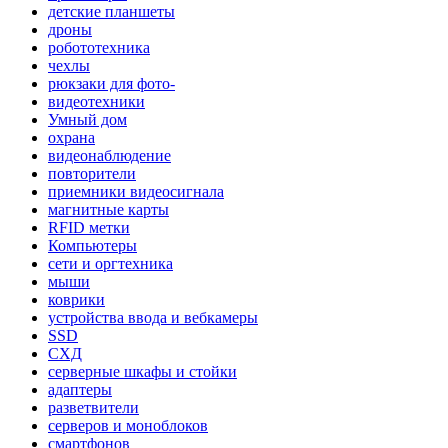
детские планшеты
дроны
робототехника
чехлы
рюкзаки для фото-
видеотехники
Умный дом
охрана
видеонаблюдение
повторители
приемники видеосигнала
магнитные карты
RFID метки
Компьютеры
сети и оргтехника
мыши
коврики
устройства ввода и вебкамеры
SSD
СХД
серверные шкафы и стойки
адаптеры
разветвители
серверов и моноблоков
смартфонов