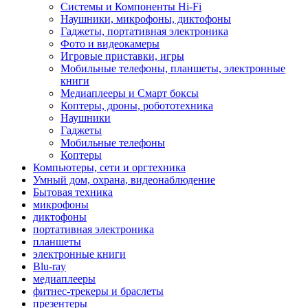
Системы и Компоненты Hi-Fi
Наушники, микрофоны, диктофоны
Гаджеты, портативная электроника
Фото и видеокамеры
Игровые приставки, игры
Мобильные телефоны, планшеты, электронные
книги
Медиаплееры и Смарт боксы
Коптеры, дроны, робототехника
Наушники
Гаджеты
Мобильные телефоны
Коптеры
Компьютеры, сети и оргтехника
Умный дом, охрана, видеонаблюдение
Бытовая техника
микрофоны
диктофоны
портативная электроника
планшеты
электронные книги
Blu-ray
медиаплееры
фитнес-трекеры и браслеты
презентеры