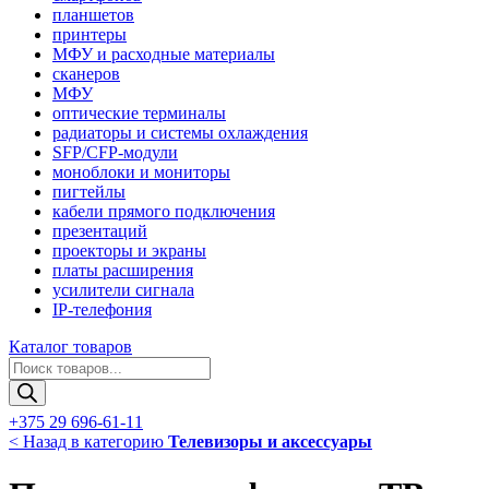
планшетов
принтеры
МФУ и расходные материалы
сканеров
МФУ
оптические терминалы
радиаторы и системы охлаждения
SFP/CFP-модули
моноблоки и мониторы
пигтейлы
кабели прямого подключения
презентаций
проекторы и экраны
платы расширения
усилители сигнала
IP-телефония
Каталог товаров
Поиск
товаров
+375 29 696-61-11
< Назад в категорию
Телевизоры и аксессуары