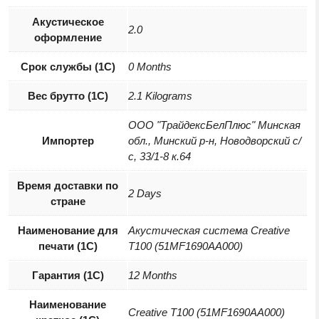
Акустическое
2.0
оформление
Срок службы (1С)
0 Months
Вес брутто (1С)
2.1 Kilograms
ООО "ТрайдексБелПлюс" Минская
Импортер
обл., Минский р-н, Новодворский с/
с, 33/1-8 к.64
Время доставки по
2 Days
стране
Наименование для
Акустическая система Creative
печати (1С)
T100 (51MF1690AA000)
Гарантия (1С)
12 Months
Наименование
Creative T100 (51MF1690AA000)