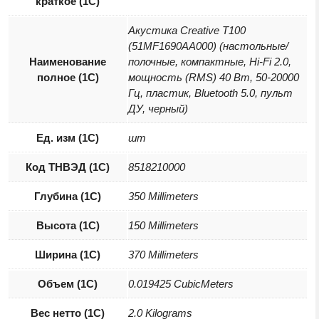
краткое (1C)
Акустика Creative T100
(51MF1690AA000) (настольные/
Наименование
полочные, компактные, Hi-Fi 2.0,
полное (1С)
мощность (RMS) 40 Вт, 50-20000
Гц, пластик, Bluetooth 5.0, пульт
ДУ, черный)
Ед. изм (1С)
шт
Код ТНВЭД (1С)
8518210000
Глубина (1С)
350 Millimeters
Высота (1С)
150 Millimeters
Ширина (1С)
370 Millimeters
Объем (1С)
0.019425 CubicMeters
Вес нетто (1С)
2.0 Kilograms