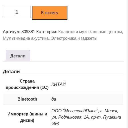
Количество
В корзину
товара
Акустика
Creative
Артикул:
809381
Категории:
Колонки и музыкальные центры
,
T100
Мультимедиа акустика
,
Электроника и гаджеты
(51MF1690AA000)
Детали
Детали
Страна
КИТАЙ
происхождения (1С)
Bluetooth
да
ООО "МегаскладПлюс", г. Минск,
Импортер (шины и
ул. Родниковая, 1А, пр-т. Пушкина
диски)
68/4