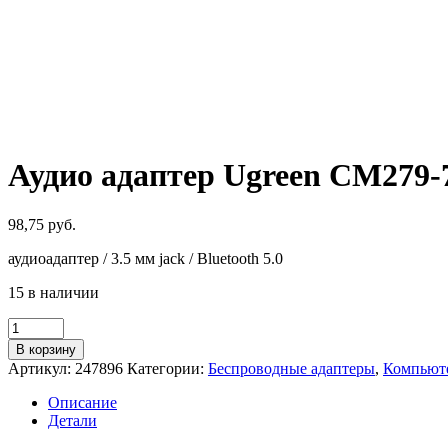
Аудио адаптер Ugreen CM279-7
98,75
руб.
аудиоадаптер / 3.5 мм jack / Bluetooth 5.0
15 в наличии
Количество
товара
В корзину
Аудио
Артикул:
247896
Категории:
Беспроводные адаптеры
,
Компьют
адаптер
Ugreen
Описание
CM279-
Детали
70304