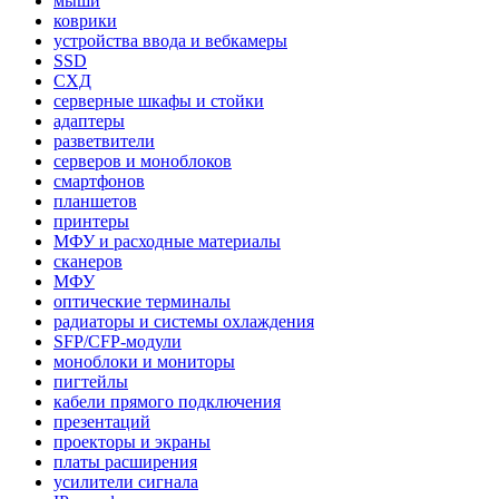
мыши
коврики
устройства ввода и вебкамеры
SSD
СХД
серверные шкафы и стойки
адаптеры
разветвители
серверов и моноблоков
смартфонов
планшетов
принтеры
МФУ и расходные материалы
сканеров
МФУ
оптические терминалы
радиаторы и системы охлаждения
SFP/CFP-модули
моноблоки и мониторы
пигтейлы
кабели прямого подключения
презентаций
проекторы и экраны
платы расширения
усилители сигнала