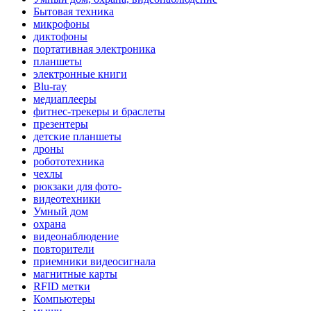
Бытовая техника
микрофоны
диктофоны
портативная электроника
планшеты
электронные книги
Blu-ray
медиаплееры
фитнес-трекеры и браслеты
презентеры
детские планшеты
дроны
робототехника
чехлы
рюкзаки для фото-
видеотехники
Умный дом
охрана
видеонаблюдение
повторители
приемники видеосигнала
магнитные карты
RFID метки
Компьютеры