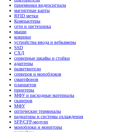
приемники видеосигнала
магнитные карты
RFID метки
Компьютеры
сети и оргтехника
мыши
коврики
устройства ввода и вебкамеры
SSD
СХД
серверные шкафы и стойки
адаптеры
разветвители
серверов и моноблоков
смартфонов
планшетов
принтеры
МФУ и расходные материалы
сканеров
МФУ
оптические терминалы
радиаторы и системы охлаждения
SFP/CFP-модули
моноблоки и мониторы