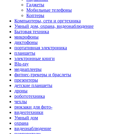
Гаджеты
Мобильные телефоны
Коптеры
Компьютеры, сети и оргтехника
Умный дом, охрана, видеонаблюдение
Бытовая техника
микрофоны
диктофоны
портативная электроника
планшеты
электронные книги
Blu-ray
медиаплееры
фитнес-трекеры и браслеты
презентеры
детские планшеты
дроны
робототехника
чехлы
рюкзаки для фото-
видеотехники
Умный дом
охрана
видеонаблюдение
повторители