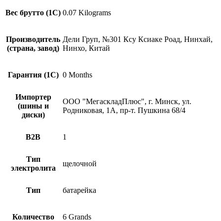
Вес брутто (1С)
0.07 Kilograms
Производитель
Дели Груп, №301 Ксу Ксиаке Роад, Нинхай,
(страна, завод)
Нинхо, Китай
Гарантия (1С)
0 Months
Импортер
ООО "МегаскладПлюс", г. Минск, ул.
(шины и
Родниковая, 1А, пр-т. Пушкина 68/4
диски)
B2B
1
Тип
щелочной
электролита
Тип
батарейка
Количество
6 Grands