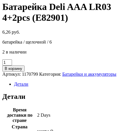
Батарейка Deli AAA LR03
4+2pcs (E82901)
6,26
руб.
батарейка / щелочной / 6
2 в наличии
Количество
товара
В корзину
Батарейка
Артикул:
1170799
Категория:
Батарейки и аккумуляторы
Deli
AAA
Детали
LR03
4+2pcs
Детали
(E82901)
Время
доставки по
2 Days
стране
Страна