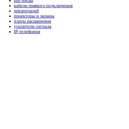
пигтейлы
кабели прямого подключения
презентаций
проекторы и экраны
платы расширения
усилители сигнала
IP-телефония