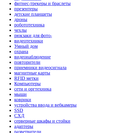
фитнес-трекеры и браслеты
презентеры
детские планшеты
дроны
робототехника
чехлы
рюкзаки для фото-
видеотехники
Умный дом
охрана
видеонаблюдение
повторители
приемники видеосигнала
магнитные карты
RFID метки
Компьютеры
сети и оргтехника
мыши
коврики
устройства ввода и вебкамеры
SSD
СХД
серверные шкафы и стойки
адаптеры
разветвители