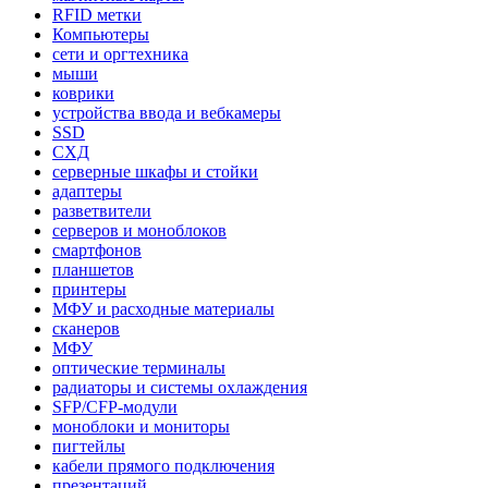
RFID метки
Компьютеры
сети и оргтехника
мыши
коврики
устройства ввода и вебкамеры
SSD
СХД
серверные шкафы и стойки
адаптеры
разветвители
серверов и моноблоков
смартфонов
планшетов
принтеры
МФУ и расходные материалы
сканеров
МФУ
оптические терминалы
радиаторы и системы охлаждения
SFP/CFP-модули
моноблоки и мониторы
пигтейлы
кабели прямого подключения
презентаций