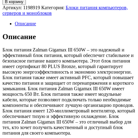
В корзину
Блок
Артикул:
1198919
Категория:
Блоки питания компьютеров,
питания
серверов и моноблоков
Zalman
GigaMax
Описание
III
650W
Описание
(ZM650-
GV3)
Блок питания Zalman Gigamax III 650W – это надежный и
эффективный блок питания, который обеспечит стабильное и
безопасное питание вашего компьютера. Этот блок питания
имеет сертификат 80 PLUS Bronze, который гарантирует
высокую энергоэффективность и экономию электроэнергии.
Блок питания также имеет активный PFC, который повышает
качество питания и защищает от перенапряжения и короткого
замыкания. Блок питания Zalman Gigamax III 650W имеет
мощность 650 Вт. Блок питания также имеет модульные
кабели, которые позволяют подключать только необходимые
компоненты и обеспечивают лучшую организацию проводов.
Блок питания имеет 120-миллиметровый вентилятор, который
обеспечивает тихую и эффективную охлаждение. Блок
питания Zalman Gigamax III 650W – это отличный выбор для
тех, кто хочет получить качественный и доступный блок
питания для своего компьютера.