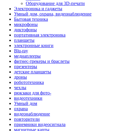
Оборудование для 3D-печати
Электроника и гаджеты
Умный дом, охрана, видеонаблюдение
Бытовая техника
микрофоны
диктофоны
портативная электроника
планшеты
электронные книги
Blu-ray
медиаплееры
фитнес-трекеры и браслеты
презентеры
детские планшеты
дроны
робототехника
чехлы
рюкзаки для фото-
видеотехники
Умный дом
охрана
видеонаблюдение
повторители
приемники видеосигнала
магнитные карты