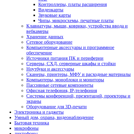
Контроллеры, платы расширения
Видеокарты
Звуковые карты
Чипы, микросхемы, печатные платы
Клавиатуры, мыши, коврики, устройства ввода и
вебкамеры
Хранение данных
Сетевое оборудование
Компьютерные аксессуары и программное
обеспечение
Источники питания ПК и периферии
Серверы, СХД, серверные шкафы и стойки
Ноутбуки и аксессуары
Сканеры, принтеры, МФУ и расходные материалы
Компьютеры, моноблоки и мониторы
Пассивные сетевые компоненты
Офисная телефония, IP-телефония
Системы конференций, презентаций, проекторы и
экраны
Оборудование для 3D-печати
Электроника и гаджеты
Умный дом, охрана, видеонаблюдение
Бытовая техника
микрофоны
диктофоны