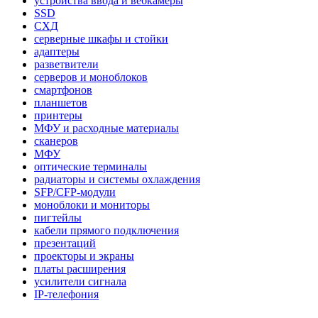
устройства ввода и вебкамеры
SSD
СХД
серверные шкафы и стойки
адаптеры
разветвители
серверов и моноблоков
смартфонов
планшетов
принтеры
МФУ и расходные материалы
сканеров
МФУ
оптические терминалы
радиаторы и системы охлаждения
SFP/CFP-модули
моноблоки и мониторы
пигтейлы
кабели прямого подключения
презентаций
проекторы и экраны
платы расширения
усилители сигнала
IP-телефония