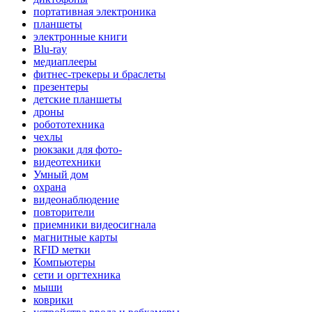
портативная электроника
планшеты
электронные книги
Blu-ray
медиаплееры
фитнес-трекеры и браслеты
презентеры
детские планшеты
дроны
робототехника
чехлы
рюкзаки для фото-
видеотехники
Умный дом
охрана
видеонаблюдение
повторители
приемники видеосигнала
магнитные карты
RFID метки
Компьютеры
сети и оргтехника
мыши
коврики