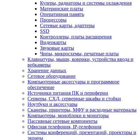
Кулеры, радиаторы и системы охлаждения
Материнские платы
Оперативная память
Процессоры
Сетевые карты, адаптеры
SSD
Контроллеры, платы расширения
Видеокарты
Звуковые карты
Чипы, микросхемы, печатные платы
Клавиатуры, мыши, коврики, устройства ввода и
вебкамеры
Хранение данных
Сетевое оборудование
Компьютерные аксессуары и программное
обеспечение
Источники питания ПК и периферии
Серверы, СХД, серверные шкафы и стойки
Ноутбуки и аксессуары
Сканеры, принтеры, МФУ и расходные материалы
Компьютеры, моноблоки и мониторы
Пассивные сетевые компоненты
Офисная телефония, IP-телефония
Системы конференций, презентаций, проекторы и
экраны