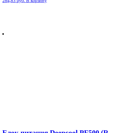
284,83
руб.
В корзину
Блок питания Deepcool PF500 (R-