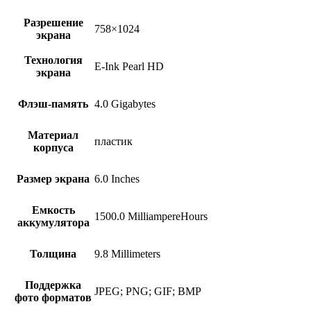
Разрешение
758×1024
экрана
Технология
E-Ink Pearl HD
экрана
Флэш-память
4.0 Gigabytes
Материал
пластик
корпуса
Размер экрана
6.0 Inches
Емкость
1500.0 MilliampereHours
аккумулятора
Толщина
9.8 Millimeters
Поддержка
JPEG; PNG; GIF; BMP
фото форматов