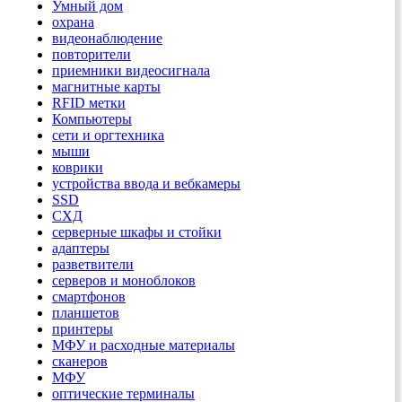
Умный дом
охрана
видеонаблюдение
повторители
приемники видеосигнала
магнитные карты
RFID метки
Компьютеры
сети и оргтехника
мыши
коврики
устройства ввода и вебкамеры
SSD
СХД
серверные шкафы и стойки
адаптеры
разветвители
серверов и моноблоков
смартфонов
планшетов
принтеры
МФУ и расходные материалы
сканеров
МФУ
оптические терминалы