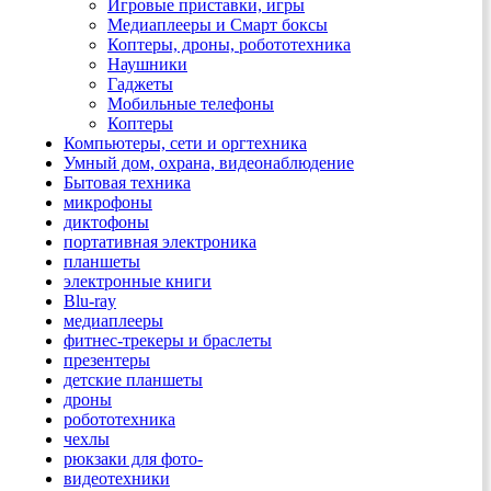
Игровые приставки, игры
Медиаплееры и Смарт боксы
Коптеры, дроны, робототехника
Наушники
Гаджеты
Мобильные телефоны
Коптеры
Компьютеры, сети и оргтехника
Умный дом, охрана, видеонаблюдение
Бытовая техника
микрофоны
диктофоны
портативная электроника
планшеты
электронные книги
Blu-ray
медиаплееры
фитнес-трекеры и браслеты
презентеры
детские планшеты
дроны
робототехника
чехлы
рюкзаки для фото-
видеотехники