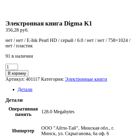
Электронная книга Digma K1
356,28
руб.
нет / нет / E-Ink Pearl HD / серый / 6.0 / нет / нет / 758×1024 /
нет / пластик
91 в наличии
Количество
товара
В корзину
Электронная
Артикул:
401117
Категория:
Электронные книги
книга
Digma
Детали
K1
Детали
Оперативная
128.0 Megabytes
память
ООО "Айти-Тай", Минская обл., г.
Импортер
Минск, ул. Скрыганова, 6а оф. 6