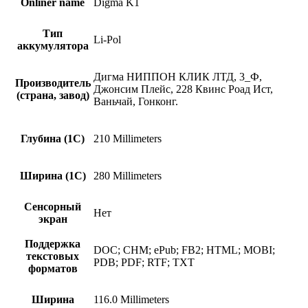
Onliner name
Digma K1
Тип
Li-Pol
аккумулятора
Дигма НИППОН КЛИК ЛТД, 3_Ф,
Производитель
Джонсим Плейс, 228 Квинс Роад Ист,
(страна, завод)
Ваньчай, Гонконг.
Глубина (1С)
210 Millimeters
Ширина (1С)
280 Millimeters
Сенсорный
Нет
экран
Поддержка
DOC; CHM; ePub; FB2; HTML; MOBI;
текстовых
PDB; PDF; RTF; TXT
форматов
Ширина
116.0 Millimeters