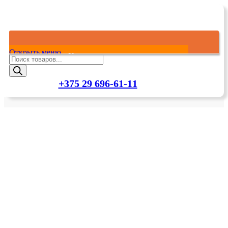
Открыть меню
Каталог товаров
Поиск
товаров
+375 29 696-61-11
Главная
Каталог товаров
О нас
Оплата и Доставка
Контакты
Электроника и гаджеты
Мобильные телефоны, планшеты, электронные
книги
Электронные книги
Смартфоны и мобильные телефоны
Планшеты
Аксессуары для аудио-видео техники
Колонки и музыкальные центры
Аксессуары для телефонов и планшетов
Системы и Компоненты Hi-Fi