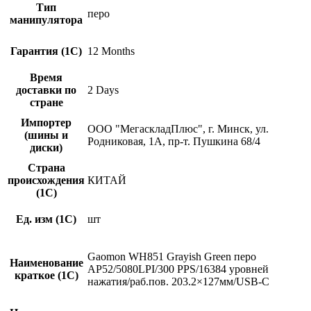
Тип
перо
манипулятора
Гарантия (1С)
12 Months
Время
доставки по
2 Days
стране
Импортер
ООО "МегаскладПлюс", г. Минск, ул.
(шины и
Родниковая, 1А, пр-т. Пушкина 68/4
диски)
Страна
происхождения
КИТАЙ
(1С)
Ед. изм (1С)
шт
Gaomon WH851 Grayish Green перо
Наименование
AP52/5080LPI/300 PPS/16384 уровней
краткое (1C)
нажатия/раб.пов. 203.2×127мм/USB-C