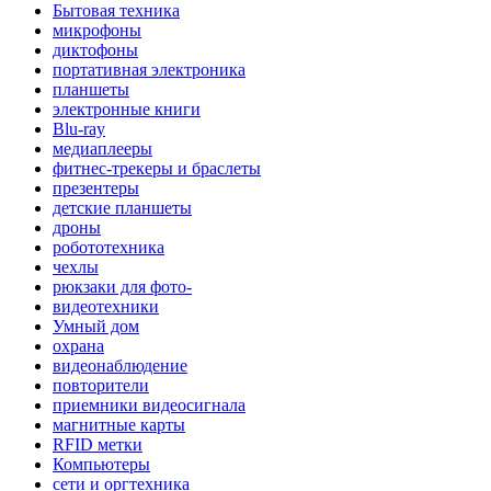
Бытовая техника
микрофоны
диктофоны
портативная электроника
планшеты
электронные книги
Blu-ray
медиаплееры
фитнес-трекеры и браслеты
презентеры
детские планшеты
дроны
робототехника
чехлы
рюкзаки для фото-
видеотехники
Умный дом
охрана
видеонаблюдение
повторители
приемники видеосигнала
магнитные карты
RFID метки
Компьютеры
сети и оргтехника