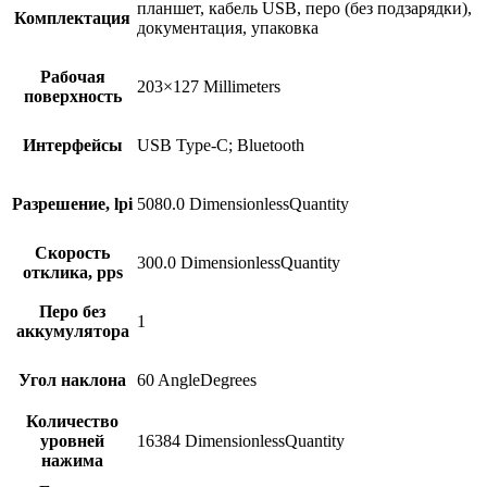
планшет, кабель USB, перо (без подзарядки),
Комплектация
документация, упаковка
Рабочая
203×127 Millimeters
поверхность
Интерфейсы
USB Type-C; Bluetooth
Разрешение, lpi
5080.0 DimensionlessQuantity
Скорость
300.0 DimensionlessQuantity
отклика, pps
Перо без
1
аккумулятора
Угол наклона
60 AngleDegrees
Количество
уровней
16384 DimensionlessQuantity
нажима