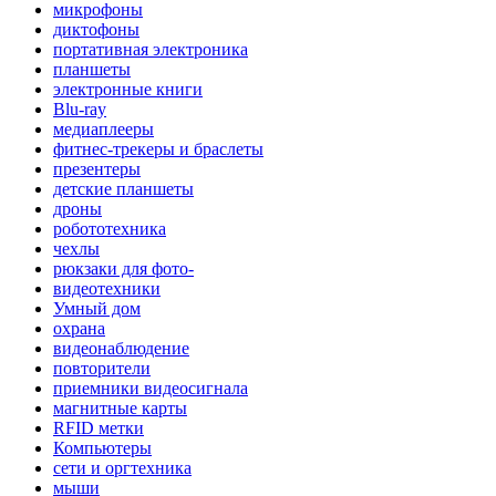
микрофоны
диктофоны
портативная электроника
планшеты
электронные книги
Blu-ray
медиаплееры
фитнес-трекеры и браслеты
презентеры
детские планшеты
дроны
робототехника
чехлы
рюкзаки для фото-
видеотехники
Умный дом
охрана
видеонаблюдение
повторители
приемники видеосигнала
магнитные карты
RFID метки
Компьютеры
сети и оргтехника
мыши