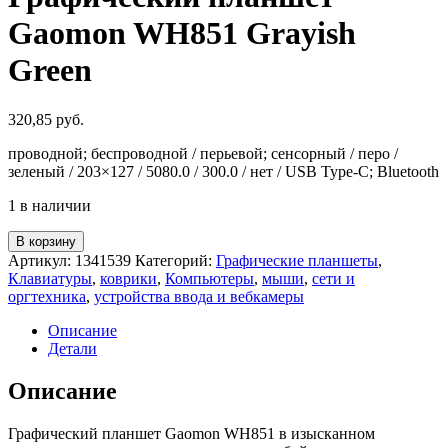
Gaomon WH851 Grayish
Green
320,85
руб.
проводной; беспроводной / перьевой; сенсорный / перо /
зеленый / 203×127 / 5080.0 / 300.0 / нет / USB Type-C; Bluetooth
1 в наличии
Количество
В корзину
товара
Артикул:
1341539
Категорий:
Графические планшеты
,
Графический
Клавиатуры
,
коврики
,
Компьютеры
,
мыши
,
сети и
планшет
оргтехника
,
устройства ввода и вебкамеры
Gaomon
WH851
Описание
Grayish
Детали
Green
Описание
Графический планшет Gaomon WH851 в изысканном