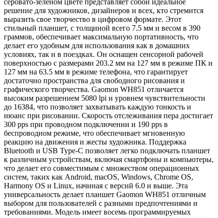
серовато-зеленом цвете представляет собой идеальное
решение для художников, дизайнеров и всех, кто стремится
выразить свое творчество в цифровом формате. Этот
стильный планшет, с толщиной всего 7.5 мм и весом в 390
граммов, обеспечивает максимальную портативность, что
делает его удобным для использования как в домашних
условиях, так и в поездках. Он оснащен сенсорной рабочей
поверхностью с размерами 203.2 мм на 127 мм в режиме ПК и
127 мм на 63.5 мм в режиме телефона, что гарантирует
достаточно пространства для свободного рисования и
графического творчества. Gaomon WH851 отличается
высоким разрешением 5080 lpi и уровнем чувствительности
до 16384, что позволяет захватывать каждую тонкость и
нюанс при рисовании. Скорость отслеживания пера достигает
300 pps при проводном подключении и 190 pps в
беспроводном режиме, что обеспечивает мгновенную
реакцию на движения и жесты художника. Поддержка
Bluetooth и USB Type-C позволяет легко подключать планшет
к различным устройствам, включая смартфоны и компьютеры,
что делает его совместимым с множеством операционных
систем, таких как Android, macOS, Windows, Chrome OS,
Harmony OS и Linux, начиная с версий 6.0 и выше. Эта
универсальность делает планшет Gaomon WH851 отличным
выбором для пользователей с разными предпочтениями и
требованиями. Модель имеет восемь программируемых