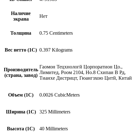
Наличие
Нет
экрана
Толщина
0.75 Centimeters
Вес нетто (1С)
0.397 Kilograms
Гаомон Тецхнологй Цорпоратион Цо.,
Производитель
Лимитед, Роом 2104, Но.8 Схипаи В Рд,
(страна, завод)
Тианхе Дистрицт, Гюангзхою Цитй, Китай
Объем (1С)
0.0026 CubicMeters
Ширина (1С)
325 Millimeters
Высота (1С)
40 Millimeters