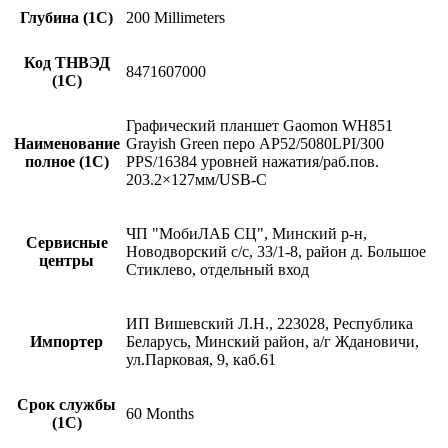
Глубина (1С)
200 Millimeters
Код ТНВЭД
8471607000
(1С)
Графический планшет Gaomon WH851
Наименование
Grayish Green перо AP52/5080LPI/300
полное (1С)
PPS/16384 уровней нажатия/раб.пов.
203.2×127мм/USB-C
ЧП "МобиЛАБ СЦ", Минский р-н,
Сервисные
Новодворский с/с, 33/1-8, район д. Большое
центры
Стиклево, отдельный вход
ИП Вишевский Л.Н., 223028, Республика
Импортер
Беларусь, Минский район, а/г Ждановичи,
ул.Парковая, 9, каб.61
Срок службы
60 Months
(1С)