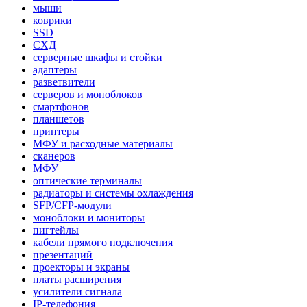
мыши
коврики
SSD
СХД
серверные шкафы и стойки
адаптеры
разветвители
серверов и моноблоков
смартфонов
планшетов
принтеры
МФУ и расходные материалы
сканеров
МФУ
оптические терминалы
радиаторы и системы охлаждения
SFP/CFP-модули
моноблоки и мониторы
пигтейлы
кабели прямого подключения
презентаций
проекторы и экраны
платы расширения
усилители сигнала
IP-телефония