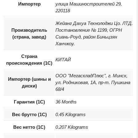
Импортер
улица Машиностроителей 29,
220118
Жейанг Дахуа Технолоджи Цо. ЛТД.
Производитель
Постановление № 1199, ОГРН
(страна, завод)
Сиань-Роуд, район Биньцзян
Ханчжоу.
Страна
КИТАЙ
происхождения (1С)
ООО "МегаскладПлюс", г. Минск,
Импортер (шины и
ул. Родниковая, 1А, пр-т. Пушкина
диски)
68/4
Гарантия (1С)
36 Months
Вес брутто (1С)
0.45 Kilograms
Вес нетто (1С)
0.207 Kilograms