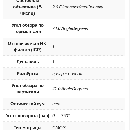
Светосила
объектива (F-
2.0 DimensionlessQuantity
число)
Угол обзора по
74.0 AngleDegrees
горизонтали
Отключаемый ИК-
1
фильтр (ICR)
День/ночь
1
Развёртка
прогрессивная
Угол обзора по
41.0 AngleDegrees
вертикали
Оптический зум
нет
Углы поворота (pan)
0° – 350°
Тип матрицы
CMOS