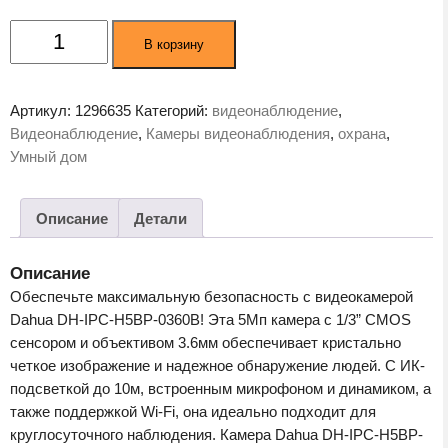
Количество
В корзину
товара
Камера
видеонаблюдения
Артикул:
1296635
Категорий:
видеонаблюдение
,
Dahua
Видеонаблюдение
,
Камеры видеонаблюдения
,
охрана
,
DH-
Умный дом
IPC-
H5BP-
0360B
Описание
Детали
Описание
Обеспечьте максимальную безопасность с видеокамерой
Dahua DH-IPC-H5BP-0360B! Эта 5Мп камера с 1/3” CMOS
сенсором и объективом 3.6мм обеспечивает кристально
четкое изображение и надежное обнаружение людей. С ИК-
подсветкой до 10м, встроенным микрофоном и динамиком, а
также поддержкой Wi-Fi, она идеально подходит для
круглосуточного наблюдения. Камера Dahua DH-IPC-H5BP-