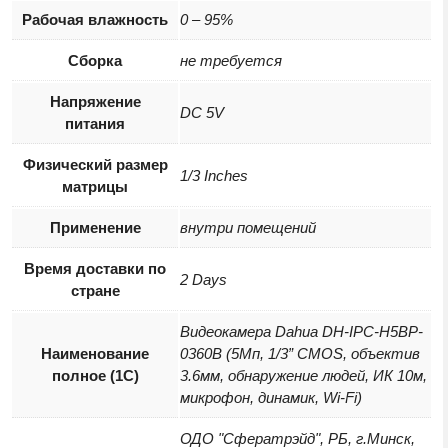
Рабочая влажность
0 – 95%
Сборка
не требуется
Напряжение
DC 5V
питания
Физический размер
1/3 Inches
матрицы
Применение
внутри помещений
Время доставки по
2 Days
стране
Видеокамера Dahua DH-IPC-H5BP-
Наименование
0360B (5Мп, 1/3” CMOS, объектив
полное (1С)
3.6мм, обнаружение людей, ИК 10м,
микрофон, динамик, Wi-Fi)
ОДО "Сфератрэйд", РБ, г.Минск,