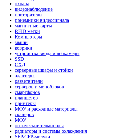
охрана
видеонаблюдение
повторители
приемники видеосигнала
магнитные карты
RFID метки
Компьютеры
мыши
коврики
устройства ввода и вебкамеры
SSD
СХД
серверные шкафы и стойки
адаптеры
разветвители
серверов и моноблоков
смартфонов
планшетов
принтеры
МФУ и расходные материалы
сканеров
МФУ
оптические терминалы
радиаторы и системы охлаждения
SFP/CFP-модули