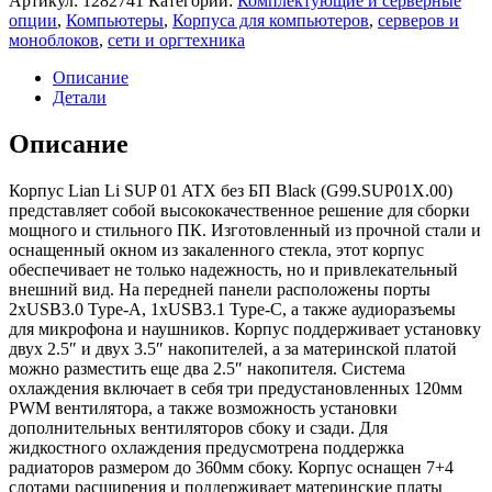
Артикул:
1282741
Категорий:
Комплектующие и серверные
Lian
опции
,
Компьютеры
,
Корпуса для компьютеров
,
серверов и
Li
моноблоков
,
сети и оргтехника
SUP
01
Описание
ATX
Детали
без
БП
Описание
Black
(G99.SUP01X.00)
Корпус Lian Li SUP 01 ATX без БП Black (G99.SUP01X.00)
представляет собой высококачественное решение для сборки
мощного и стильного ПК. Изготовленный из прочной стали и
оснащенный окном из закаленного стекла, этот корпус
обеспечивает не только надежность, но и привлекательный
внешний вид. На передней панели расположены порты
2хUSB3.0 Type-A, 1хUSB3.1 Type-C, а также аудиоразъемы
для микрофона и наушников. Корпус поддерживает установку
двух 2.5″ и двух 3.5″ накопителей, а за материнской платой
можно разместить еще два 2.5″ накопителя. Система
охлаждения включает в себя три предустановленных 120мм
PWM вентилятора, а также возможность установки
дополнительных вентиляторов сбоку и сзади. Для
жидкостного охлаждения предусмотрена поддержка
радиаторов размером до 360мм сбоку. Корпус оснащен 7+4
слотами расширения и поддерживает материнские платы