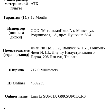
материнской
ATX
платы
Гарантия (1С)
12 Months
Импортер
ООО "МегаскладПлюс", г. Минск, ул.
(шины и
Родниковая, 1А, пр-т. Пушкина 68/4
диски)
Лиан Ли Цо. ЛТД. Выпуск № 11-1, Гонконг-
Производитель
Чиен Н. Ш., Лиу-Ту Индустриального
(страна, завод)
Парка, 206 Цзилун, Тайвань.
Ширина
212.0 Millimeters
ID Onliner
4569235
Onliner name
Lian Li SUP01X G99.SUP01X.R0