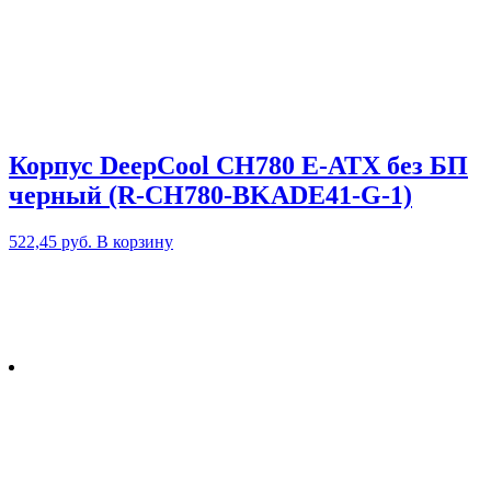
Корпус DeepCool CH780 E-ATX без БП
черный (R-CH780-BKADE41-G-1)
522,45
руб.
В корзину