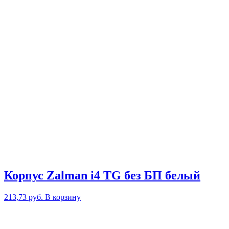
Корпус Zalman i4 TG без БП белый
213,73
руб.
В корзину