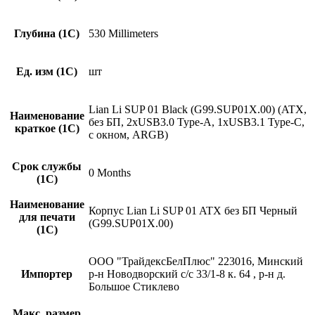
Глубина (1С)
530 Millimeters
Ед. изм (1С)
шт
Lian Li SUP 01 Black (G99.SUP01X.00) (ATX,
Наименование
без БП, 2хUSB3.0 Type-A, 1хUSB3.1 Type-С,
краткое (1C)
c окном, ARGB)
Срок службы
0 Months
(1С)
Наименование
Корпус Lian Li SUP 01 ATX без БП Черный
для печати
(G99.SUP01X.00)
(1С)
ООО "ТрайдексБелПлюс" 223016, Минский
Импортер
р-н Новодворский с/с 33/1-8 к. 64 , р-н д.
Большое Стиклево
Макс. размер