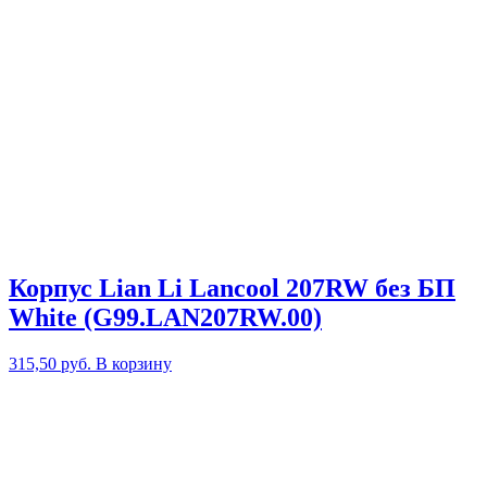
Корпус Lian Li Lancool 207RW без БП
White (G99.LAN207RW.00)
315,50
руб.
В корзину