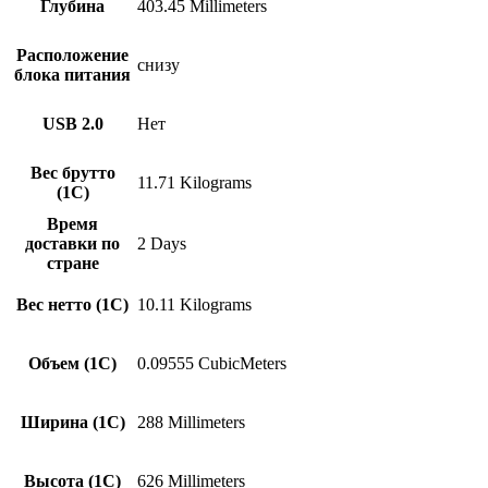
Глубина
403.45 Millimeters
Расположение
снизу
блока питания
USB 2.0
Нет
Вес брутто
11.71 Kilograms
(1С)
Время
доставки по
2 Days
стране
Вес нетто (1С)
10.11 Kilograms
Объем (1С)
0.09555 CubicMeters
Ширина (1С)
288 Millimeters
Высота (1С)
626 Millimeters