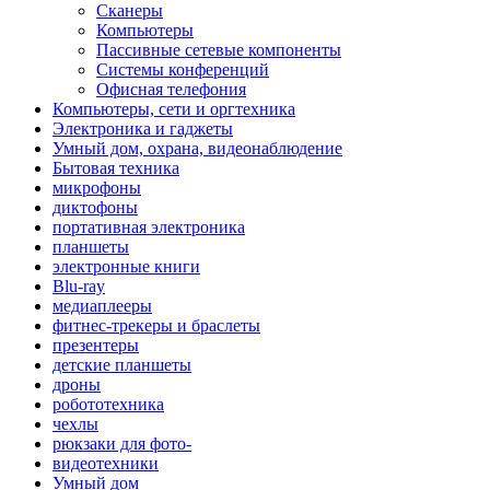
Сканеры
Компьютеры
Пассивные сетевые компоненты
Системы конференций
Офисная телефония
Компьютеры, сети и оргтехника
Электроника и гаджеты
Умный дом, охрана, видеонаблюдение
Бытовая техника
микрофоны
диктофоны
портативная электроника
планшеты
электронные книги
Blu-ray
медиаплееры
фитнес-трекеры и браслеты
презентеры
детские планшеты
дроны
робототехника
чехлы
рюкзаки для фото-
видеотехники
Умный дом