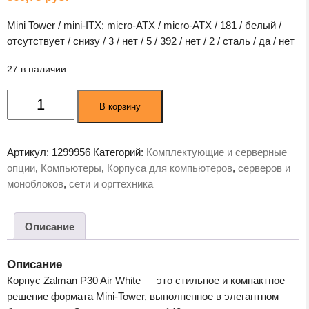
Mini Tower / mini-ITX; micro-ATX / micro-ATX / 181 / белый /
отсутствует / снизу / 3 / нет / 5 / 392 / нет / 2 / сталь / да / нет
27 в наличии
Количество
В корзину
товара
Корпус
Zalman
Артикул:
1299956
Категорий:
Комплектующие и серверные
P30
опции
,
Компьютеры
,
Корпуса для компьютеров
,
серверов и
AIR
моноблоков
,
сети и оргтехника
White
Описание
Описание
Корпус Zalman P30 Air White — это стильное и компактное
решение формата Mini-Tower, выполненное в элегантном