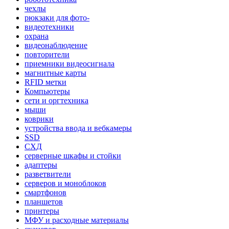
чехлы
рюкзаки для фото-
видеотехники
охрана
видеонаблюдение
повторители
приемники видеосигнала
магнитные карты
RFID метки
Компьютеры
сети и оргтехника
мыши
коврики
устройства ввода и вебкамеры
SSD
СХД
серверные шкафы и стойки
адаптеры
разветвители
серверов и моноблоков
смартфонов
планшетов
принтеры
МФУ и расходные материалы