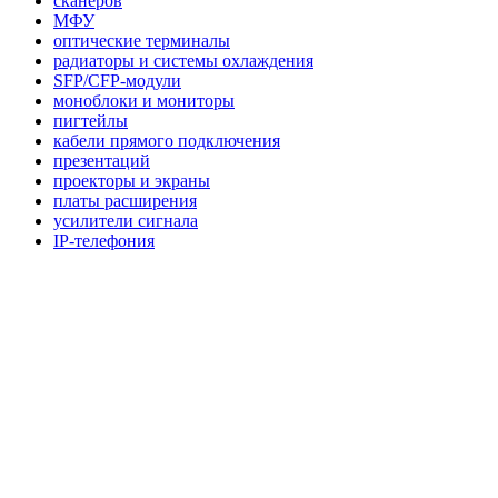
сканеров
МФУ
оптические терминалы
радиаторы и системы охлаждения
SFP/CFP-модули
моноблоки и мониторы
пигтейлы
кабели прямого подключения
презентаций
проекторы и экраны
платы расширения
усилители сигнала
IP-телефония