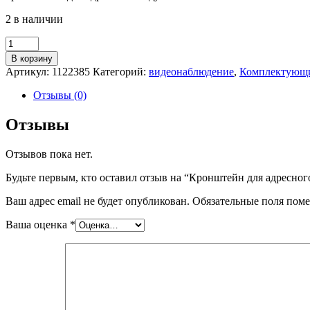
2 в наличии
Количество
товара
В корзину
Кронштейн
Артикул:
1122385
Категорий:
видеонаблюдение
,
Комплектующие
для
адресного
Отзывы (0)
модуля
Dahua
Отзывы
DHI-
HY-
Отзывов пока нет.
SGDZ
Будьте первым, кто оставил отзыв на “Кронштейн для адресн
Ваш адрес email не будет опубликован.
Обязательные поля пом
Ваша оценка
*