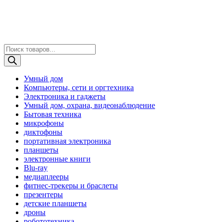
Поиск
товаров
Умный дом
Компьютеры, сети и оргтехника
Электроника и гаджеты
Умный дом, охрана, видеонаблюдение
Бытовая техника
микрофоны
диктофоны
портативная электроника
планшеты
электронные книги
Blu-ray
медиаплееры
фитнес-трекеры и браслеты
презентеры
детские планшеты
дроны
робототехника