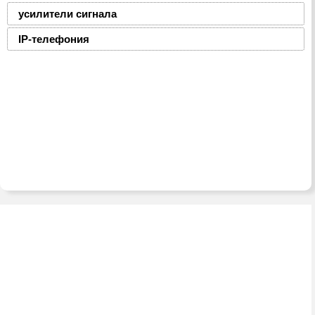
усилители сигнала
IP-телефония
2008-2016 © ЮниФокс – продажа расходных
материалов для офисной техники
Тел./факс:
(8-0236) 22-22-55,
(8-0236) 22-22-88,