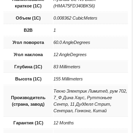
краткое (1C)
(HMA75FD340BK56)
Объем (1С)
0.008362 CubicMeters
B2B
1
Угол поворота
60.0 AngleDegrees
Угол наклона
12 AngleDegrees
Глубина (1С)
83 Millimeters
Высота (1С)
155 Millimeters
Техно Электрик Лимитед, рум 702,
Производитель
7_Ф Дина Хаус, Руттоньее
(страна, завод)
Сентр, 11 Дудделл Стрит,
Сентрал, Гонконг, Китай
Гарантия (1С)
12 Months