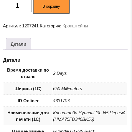
Количество
В корзину
товара
Кронштейн
Hyundai
Артикул:
1207241
Категория:
Кронштейны
GL-
N5
черный
Детали
(HMA75FD340BK56)
Детали
Время доставки по
2 Days
стране
Ширина (1С)
650 Millimeters
ID Onliner
4331703
Наименование для
Кронштейн Hyundai GL-N5 Черный
печати (1С)
(HMA75FD340BK56)
Наименование
Hyundai GL-N5 Black