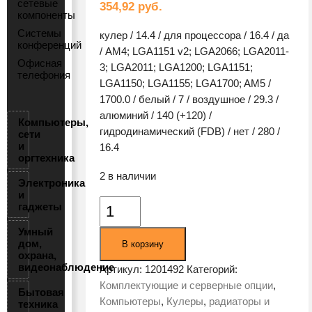
сетевые
354,92
руб.
компоненты
Системы
кулер / 14.4 / для процессора / 16.4 / да
конференций
/ AM4; LGA1151 v2; LGA2066; LGA2011-
Офисная
3; LGA2011; LGA1200; LGA1151;
телефония
LGA1150; LGA1155; LGA1700; AM5 /
1700.0 / белый / 7 / воздушное / 29.3 /
алюминий / 140 (+120) /
Компьютеры,
гидродинамический (FDB) / нет / 280 /
сети
и
16.4
оргтехника
2 в наличии
Электроника
и
Количество
гаджеты
товара
Умный
Кулер
дом,
В корзину
для
охрана,
видеонаблюдение
процессора
Артикул:
1201492
Категорий:
DeepCool
Комплектующие и серверные опции
,
Бытовая
ASSASSIN
Компьютеры
,
Кулеры
,
радиаторы и
техника