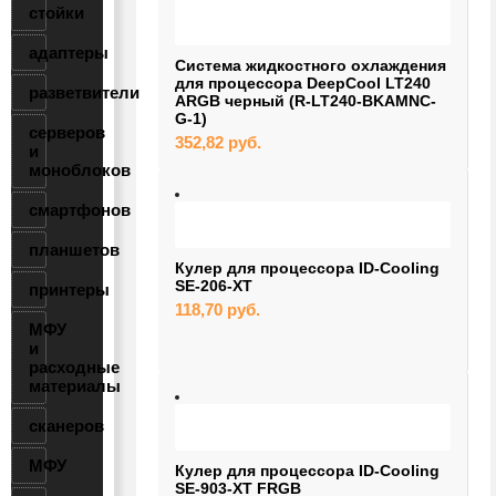
стойки
адаптеры
Система жидкостного охлаждения
для процессора DeepCool LT240
разветвители
ARGB черный (R-LT240-BKAMNC-
G-1)
серверов
352,82
руб.
и
моноблоков
смартфонов
планшетов
Кулер для процессора ID-Cooling
SE-206-XT
принтеры
118,70
руб.
МФУ
и
расходные
материалы
сканеров
МФУ
Кулер для процессора ID-Cooling
SE-903-XT FRGB