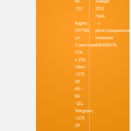
66
января
-111
2011
года,
Адрес:
- с
247760,
регистрационны
ул.
номером
Советская,
490498376.
27А,
к.150.
Viber:
+375
29
69 –
66
-111.
Telegram:
+375
29