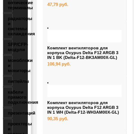
оптические
47,79
руб.
терминалы
радиаторы
и
системы
охлаждения
SFP/CFP-
Комплект вентиляторов для
модули
корпуса Ocypus Delta F12 ARGB 3
IN 1 BK (Delta-F12-BK3AM00X-GL)
моноблоки
106,94
руб.
и
мониторы
пигтейлы
кабели
прямого
подключения
Комплект вентиляторов для
корпуса Ocypus Delta F12 ARGB 3
IN 1 WH (Delta-F12-WH3AM00X-GL)
презентаций
90,35
руб.
проекторы
и
экраны