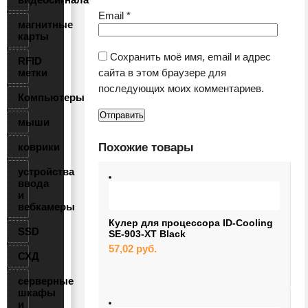
Email
*
магнитные
карты
Сохранить моё имя, email и адрес
RFID
метки
сайта в этом браузере для
последующих моих комментариев.
Компьютеры
мыши
коврики
Похожие товары
устройства
ввода
и
вебкамеры
Кулер для процессора ID-Cooling
SSD
SE-903-XT Black
57,02
руб.
СХД
серверные
шкафы
и