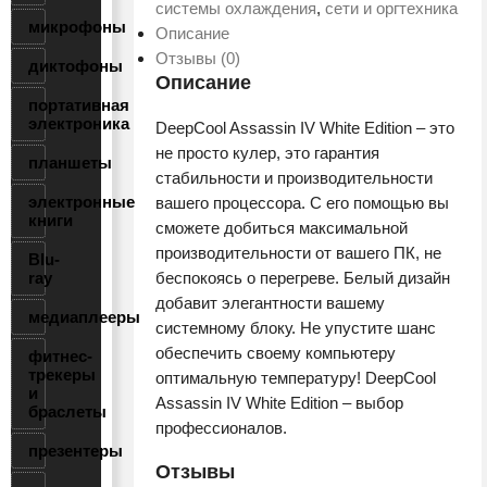
IV
системы охлаждения
,
сети и оргтехника
микрофоны
WH
Описание
(R-
Отзывы (0)
диктофоны
ASN4-
Описание
портативная
WHNNMT-
электроника
DeepCool Assassin IV White Edition – это
G)
не просто кулер, это гарантия
планшеты
стабильности и производительности
электронные
вашего процессора. С его помощью вы
книги
сможете добиться максимальной
производительности от вашего ПК, не
Blu-
ray
беспокоясь о перегреве. Белый дизайн
добавит элегантности вашему
медиаплееры
системному блоку. Не упустите шанс
обеспечить своему компьютеру
фитнес-
трекеры
оптимальную температуру! DeepCool
и
Assassin IV White Edition – выбор
браслеты
профессионалов.
презентеры
Отзывы