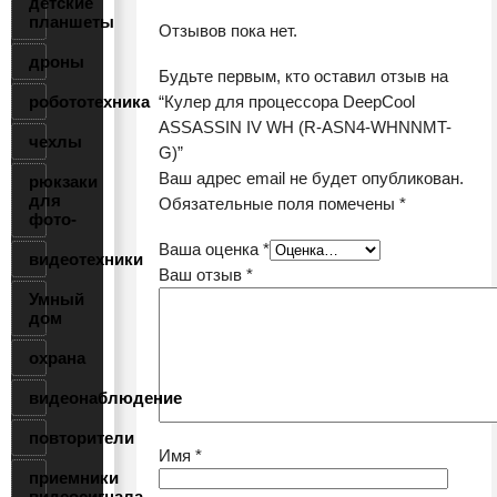
детские
планшеты
Отзывов пока нет.
дроны
Будьте первым, кто оставил отзыв на
робототехника
“Кулер для процессора DeepCool
ASSASSIN IV WH (R-ASN4-WHNNMT-
чехлы
G)”
Ваш адрес email не будет опубликован.
рюкзаки
для
Обязательные поля помечены
*
фото-
Ваша оценка
*
видеотехники
Ваш отзыв
*
Умный
дом
охрана
видеонаблюдение
повторители
Имя
*
приемники
видеосигнала