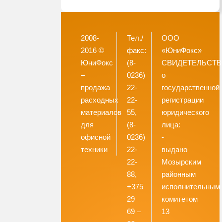
2008-
Тел./
ООО
2016 ©
факс:
«ЮниФокс»
ЮниФокс
(8-
СВИДЕТЕЛЬСТ
–
0236)
о
продажа
22-
государственной
расходных
22-
регистрации
материалов
55,
юридического
для
(8-
лица:
офисной
0236)
-
техники
22-
выдано
22-
Мозырским
88,
районным
+375
исполнительным
29
комитетом
69 –
13