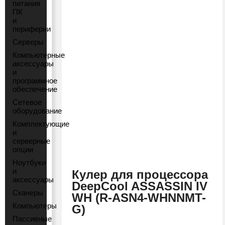
питания
ПК
и
периферии
Серверы
Компьютерные
аксессуары
и
программное
обеспечение
Сетевое
оборудование
Комплектующие
и
серверные
опции
Ноутбуки
и
Кулер для процессора
аксессуары
DeepCool ASSASSIN IV
Сканеры
WH (R-ASN4-WHNNMT-
Компьютеры
G)
Пассивные