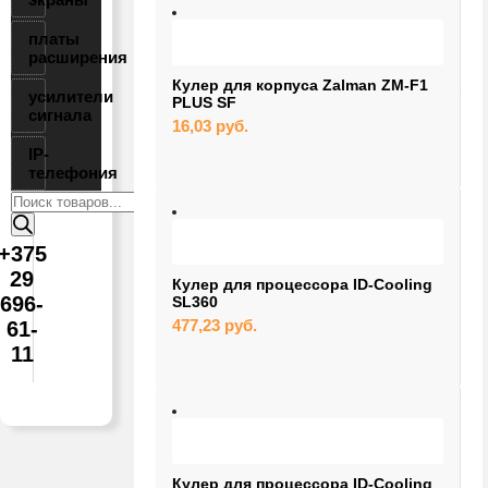
платы
расширения
Кулер для корпуса Zalman ZM-F1
усилители
PLUS SF
сигнала
16,03
руб.
IP-
телефония
Поиск
товаров
+375
29
Кулер для процессора ID-Cooling
696-
SL360
477,23
руб.
61-
11
Кулер для процессора ID-Cooling