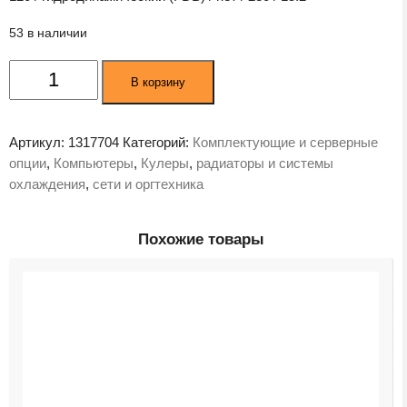
53 в наличии
Количество
В корзину
товара
Кулер
для
Артикул:
1317704
Категорий:
Комплектующие и серверные
процессора
опции
,
Компьютеры
,
Кулеры
,
радиаторы и системы
ID-
охлаждения
,
сети и оргтехника
Cooling
FROZN
A410
Похожие товары
DW