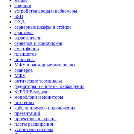
мыши
коврики
устройства ввода и вебкамеры
SSD
СХД
серверные шкафы и стойки
адаптеры
разветвители
серверов и моноблоков
смартфонов
планшетов
принтеры
МФУ и расходные материалы
сканеров
МФУ
оптические терминалы
радиаторы и системы охлаждения
SFP/CFP-модули
моноблоки и мониторы
пигтейлы
кабели прямого подключения
презентаций
проекторы и экраны
платы расширения
усилители сигнала