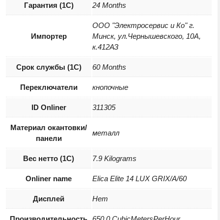
Гарантия (1С)
24 Months
ООО "Электросервис и Ко" г.
Импортер
Минск, ул.Чернышевского, 10А,
к.412АЗ
Срок службы (1С)
60 Months
Переключатели
кнопочные
ID Onliner
311305
Материал окантовки/
металл
панели
Вес нетто (1С)
7.9 Kilograms
Onliner name
Elica Elite 14 LUX GRIX/A/60
Дисплей
Нет
Производительность
650.0 CubicMetersPerHour