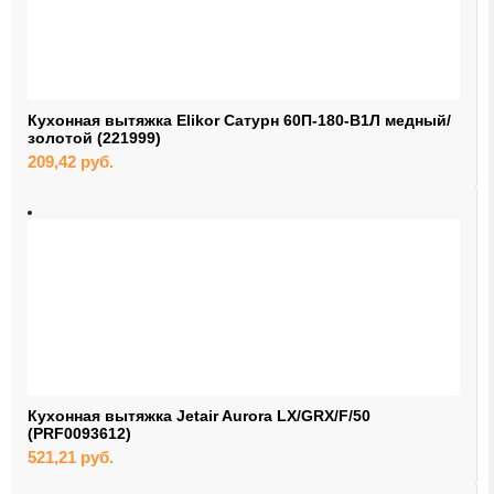
Кухонная вытяжка Elikor Сатурн 60П-180-В1Л медный/
золотой (221999)
209,42
руб.
Кухонная вытяжка Jetair Aurora LX/GRX/F/50
(PRF0093612)
521,21
руб.