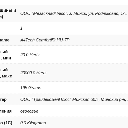
(шины и
ООО "МегаскладПлюс", г. Минск, ул. Родниковая, 1А,
и)
B
1
 name
A4Tech ComfortFit HU-7P
ный
20.0 Hertz
, мин
ный
20000.0 Hertz
, макс
195 Grams
тер
ООО "ТрайдексБелПлюс" Минская обл., Минский р-н, Н
ления
оголовье
о (1С)
0.0 Kilograms