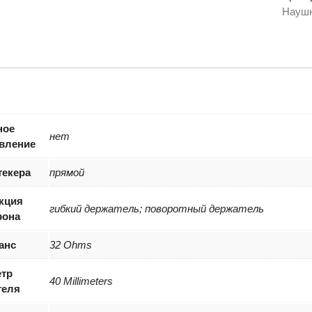
Comfor
Наушн
HU-
7P
ное
нет
вление
екера
прямой
кция
гибкий держатель; поворотный держатель
фона
анс
32 Ohms
тр
40 Millimeters
теля