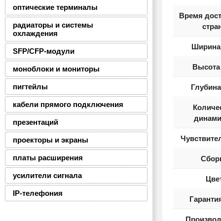
оптические терминалы
Время дост
радиаторы и системы
стра
охлаждения
Ширина 
SFP/CFP-модули
Высота 
моноблоки и мониторы
пигтейлы
Глубина
кабели прямого подключения
Количе
динами
презентаций
Чувствите
проекторы и экраны
платы расширения
Сбор
усилители сигнала
Цве
IP-телефония
Гарантия
Производ