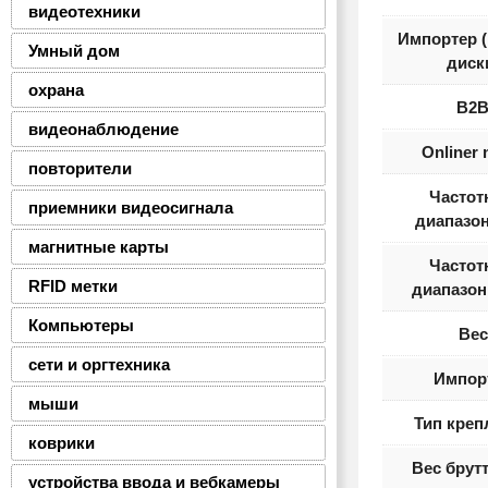
видеотехники
Импортер 
Умный дом
диск
охрана
B2
видеонаблюдение
Onliner
повторители
Частот
приемники видеосигнала
диапазон
магнитные карты
Частот
RFID метки
диапазон
Компьютеры
Вес
сети и оргтехника
Импор
мыши
Тип креп
коврики
Вес брутт
устройства ввода и вебкамеры