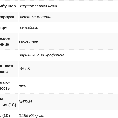
амбушюр
искусственная кожа
корпуса
пластик; металл
кция
накладные
еское
закрытые
ение
наушники с микрофоном
льность
-45 дБ
фона
лаго-
нет
вость
на
КИТАЙ
ния (1С)
о (1С)
0.195 Kilograms