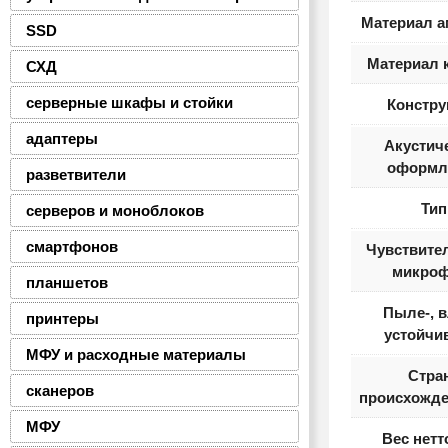
Материал 
SSD
Материал 
СХД
серверные шкафы и стойки
Констру
адаптеры
Акустич
оформл
разветвители
Тип
серверов и моноблоков
смартфонов
Чувствите
микро
планшетов
Пыле-, в
принтеры
устойчи
МФУ и расходные материалы
Стра
сканеров
происхожде
МФУ
Вес нетт