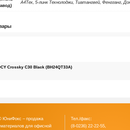
А4Тех, 5-линк Технолоджи, Тиатангвей, Фенгганг, До
завод)
овары
CY Crossky C30 Black (BH24QT33A)
© ЮниФокс – продажа
Тел./факс:
 материалов для офисной
(8-0236) 22-22-55,