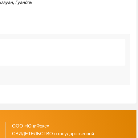
нггуан, Гуандон
Н
1
ООО «ЮниФокс»
СВИДЕТЕЛЬСТВО о государственной