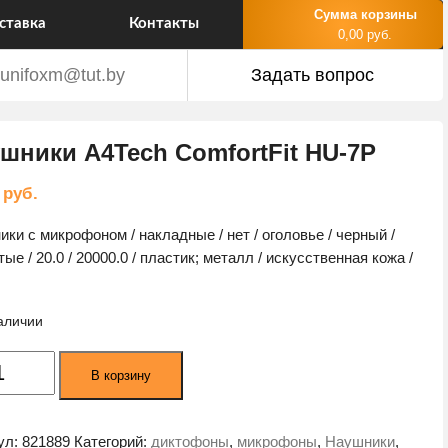
Сумма корзины
ставка
Контакты
0,00 руб.
unifoxm@tut.by
Задать вопрос
шники A4Tech ComfortFit HU-7P
0
руб.
ики с микрофоном / накладные / нет / оголовье / черный /
ые / 20.0 / 20000.0 / пластик; металл / искусственная кожа /
наличии
ество
В корзину
а
ники
h
ул:
821889
Категорий:
диктофоны
,
микрофоны
,
Наушники
,