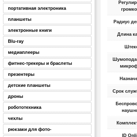
Регулир
портативная электроника
громко
планшеты
Радиус де
электронные книги
Длина к
Blu-ray
Штек
медиаплееры
Шумопода
фитнес-трекеры и браслеты
микро
презентеры
Назнач
детские планшеты
Срок служ
дроны
Беспров
робототехника
наушн
чехлы
Комплек
рюкзаки для фото-
ID Onl