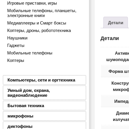
Игровые приставки, игры
Мобильные телефоны, планшеты,
электронные книги
Детали
Медиаплееры и Смарт боксы
Коптеры, дроны, робототехника
Наушники
Детали
Гаджеты
Мобильные телефоны
Актив
шумопода
Коптеры
Форма шт
Компьютеры, сети и оргтехника
Констру
микро
Умный дом, охрана,
видеонаблюдение
Импед
Бытовая техника
Диаме
микрофоны
излуча
диктофоны