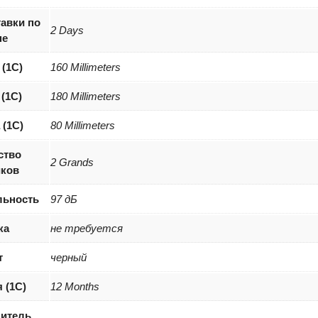
авки по
2 Days
не
(1С)
160 Millimeters
(1С)
180 Millimeters
 (1С)
80 Millimeters
ство
2 Grands
ков
льность
97 дБ
ка
не требуется
т
черный
 (1С)
12 Months
итель