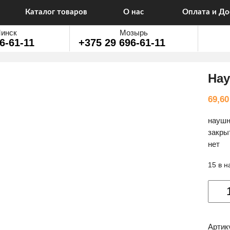
Каталог товаров
О нас
Оплата и До
инск
Мозырь
6-61-11
+375 29 696-61-11
Нау
69,6
наушн
закрыт
нет
15 в 
Колич
товар
Науш
A4Tec
Артик