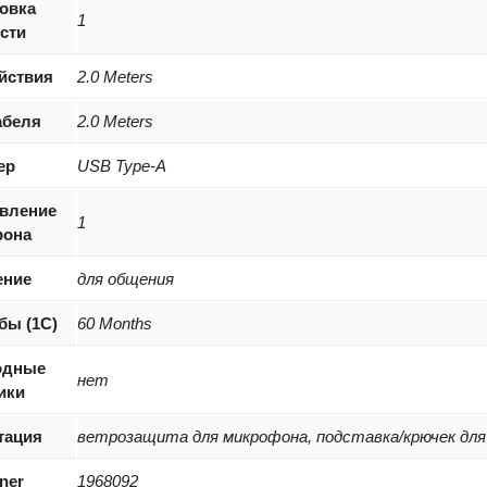
овка
1
сти
йствия
2.0 Meters
абеля
2.0 Meters
ер
USB Type-A
вление
1
фона
ение
для общения
бы (1С)
60 Months
одные
нет
ики
тация
ветрозащита для микрофона, подставка/крючек для
iner
1968092