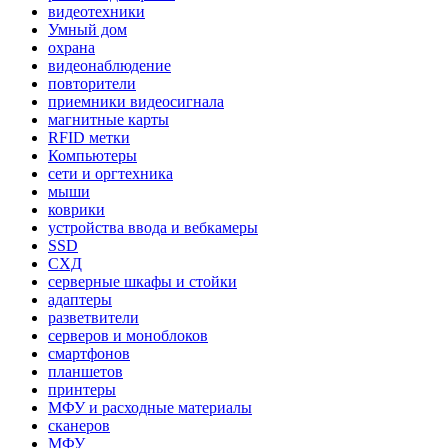
видеотехники
Умный дом
охрана
видеонаблюдение
повторители
приемники видеосигнала
магнитные карты
RFID метки
Компьютеры
сети и оргтехника
мыши
коврики
устройства ввода и вебкамеры
SSD
СХД
серверные шкафы и стойки
адаптеры
разветвители
серверов и моноблоков
смартфонов
планшетов
принтеры
МФУ и расходные материалы
сканеров
МФУ