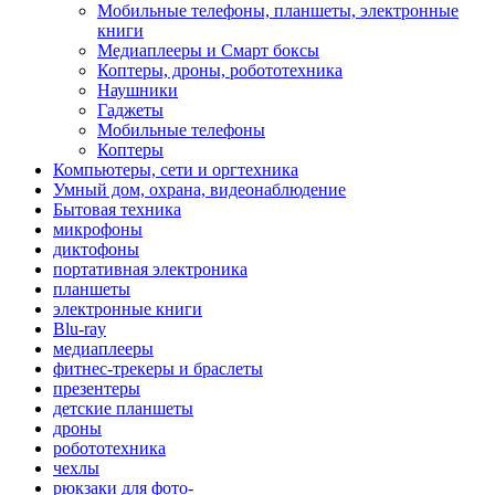
Мобильные телефоны, планшеты, электронные
книги
Медиаплееры и Смарт боксы
Коптеры, дроны, робототехника
Наушники
Гаджеты
Мобильные телефоны
Коптеры
Компьютеры, сети и оргтехника
Умный дом, охрана, видеонаблюдение
Бытовая техника
микрофоны
диктофоны
портативная электроника
планшеты
электронные книги
Blu-ray
медиаплееры
фитнес-трекеры и браслеты
презентеры
детские планшеты
дроны
робототехника
чехлы
рюкзаки для фото-