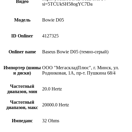
Видео
si=5TCUkSH58ogYC7Da
Модель
Bowie D05
ID Onliner
4127325
Onliner name
Baseus Bowie D05 (темно-серый)
Импортер (шины
ООО "МегаскладПлюс", г. Минск, ул.
и диски)
Родниковая, 1А, пр-т. Пушкина 68/4
Частотный
20.0 Hertz
диапазон, мин
Частотный
20000.0 Hertz
диапазон, макс
Импеданс
32 Ohms