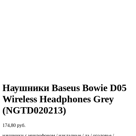
Наушники Baseus Bowie D05
Wireless Headphones Grey
(NGTD020213)
174,80
руб.
наушники с микрофоном / накладные / да / оголовье /