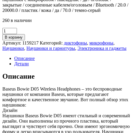
закрытые / соединенные кабелем/оголовьем / Bluetooth / 20.0 /
20000.0 / пластик / кожа / да / 70.0 / темно-серый
260 в наличии
Количество
товара
В корзину
Наушники
Артикул:
1159217
Категорий:
диктофоны
,
микрофоны
,
Baseus
Наушники
,
Наушники и гарнитуры
,
Электроника и гаджеты
Bowie
D05
Описание
Wireless
Детали
Headphones
Grey
Описание
(NGTD020213)
Baseus Bowie D05 Wireless Headphones – это беспроводные
наушники от компании Baseus, которые предлагают
комфортное и качественное звучание. Вот полный обзор этих
наушников:
Дизайн
Наушники Baseus Bowie D05 имеют стильный и современный
дизайн. Они выполнены из прочного пластика, который
выглядит и чувствует себя прочно. Они имеют эргономичную
форму и легко вписываются в ухо пользователя. Наушники