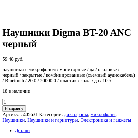
Наушники Digma BT-20 ANC
черный
59,48
руб.
наушники с микрофоном / мониторные / да / оголовье /
черный / закрытые / комбинированные (съемный аудиокабель)
/ Bluetooth / 20.0 / 20000.0 / пластик / кожа / да / 10.5
18 в наличии
Количество
товара
В корзину
Наушники
Артикул:
405631
Категорий:
диктофоны
,
микрофоны
,
Digma
Наушники
,
Наушники и гарнитуры
,
Электроника и гаджеты
BT-
20
Детали
ANC