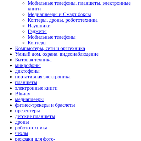
Мобильные телефоны, планшеты, электронные
книги
Медиаплееры и Смарт боксы
Коптеры, дроны, робототехника
Наушники
Гаджеты
Мобильные телефоны
Коптеры
Компьютеры, сети и оргтехника
Умный дом, охрана, видеонаблюдение
Бытовая техника
микрофоны
диктофоны
портативная электроника
планшеты
электронные книги
Blu-ray
медиаплееры
фитнес-трекеры и браслеты
презентеры
детские планшеты
дроны
робототехника
чехлы
рюкзаки для фото-