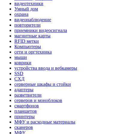
видеотехники
Умный дом
охрана
видеонаблюдение
повторители
приемники видеосигнала
магнитные карты
RFID метки
Компьютеры
сети и оргтехника
мыши
коврики
устройства ввода и вебкамеры
SSD
СХД
серверные шкафы и стойки
адаптеры
разветвители
серверов и моноблоков
смартфонов
планшетов
принтеры
МФУ и расходные материалы
сканеров
МФУ