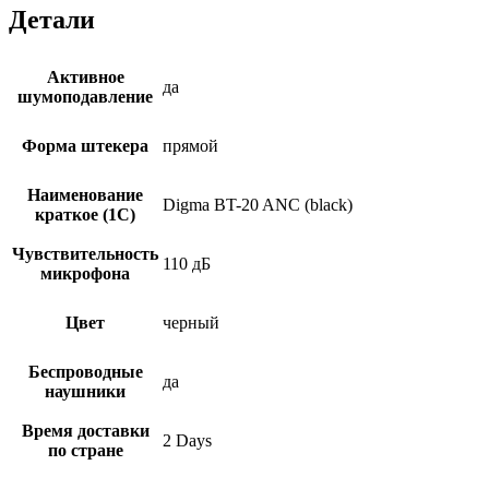
черный
Детали
Активное
да
шумоподавление
Форма штекера
прямой
Наименование
Digma BT-20 ANC (black)
краткое (1C)
Чувствительность
110 дБ
микрофона
Цвет
черный
Беспроводные
да
наушники
Время доставки
2 Days
по стране