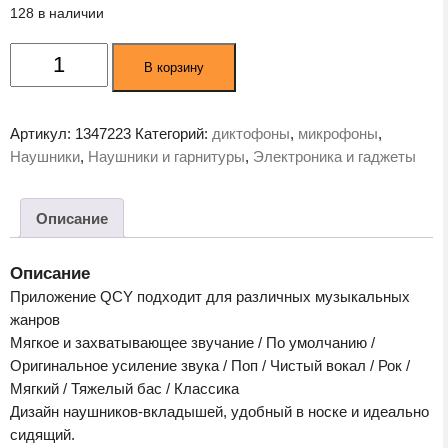
128 в наличии
Количество
В корзину
товара
Наушники
QCY
Артикул:
1347223
Категорий:
диктофоны
,
микрофоны
,
AilyBuds
Наушники
,
Наушники и гарнитуры
,
Электроника и гаджеты
Clear
Black
(BH24QT32A)
Описание
Описание
Приложение QCY подходит для различных музыкальных
жанров
Мягкое и захватывающее звучание / По умолчанию /
Оригинальное усиление звука / Поп / Чистый вокал / Рок /
Мягкий / Тяжелый бас / Классика
Дизайн наушников-вкладышей, удобный в носке и идеально
сидящий.