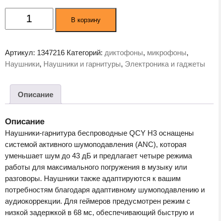
Количество
В корзину
товара
Наушники
QCY
Артикул:
1347216
Категорий:
диктофоны
,
микрофоны
,
H3
Наушники
,
Наушники и гарнитуры
,
Электроника и гаджеты
Purple
(BH23H3A)
Описание
Описание
Наушники-гарнитура беспроводные QCY H3 оснащены
системой активного шумоподавления (ANC), которая
уменьшает шум до 43 дБ и предлагает четыре режима
работы для максимального погружения в музыку или
разговоры. Наушники также адаптируются к вашим
потребностям благодаря адаптивному шумоподавлению и
аудиокоррекции. Для геймеров предусмотрен режим с
низкой задержкой в 68 мс, обеспечивающий быструю и