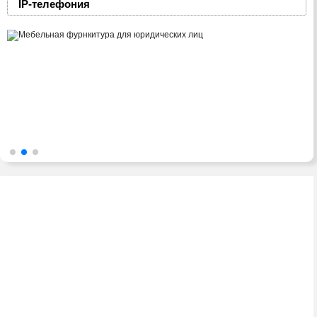
IP-телефония
2008-2016 © ЮниФокс – продажа расходных
материалов для офисной техники
Тел./факс:
(8-0236) 22-22-55,
(8-0236) 22-22-88,
+375 29 69 – 66 -111
Адрес: 247760, ул. Советская, 27А, к.150.
Viber: +375 29 69 – 66 -111.
Telegram: +375 29 69 – 66 -111.
E-mail: unifoxm@tut.by
ООО «ЮниФокс»