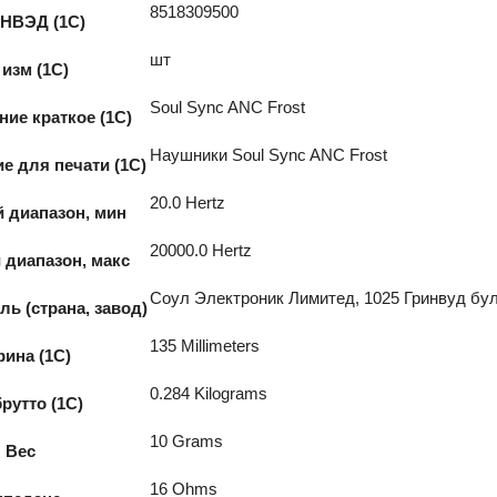
8518309500
ТНВЭД (1С)
шт
 изм (1С)
Soul Sync ANC Frost
ие краткое (1C)
Наушники Soul Sync ANC Frost
е для печати (1С)
20.0 Hertz
 диапазон, мин
20000.0 Hertz
 диапазон, макс
Соул Электроник Лимитед, 1025 Гринвуд бул
ь (страна, завод)
135 Millimeters
ина (1С)
0.284 Kilograms
рутто (1С)
10 Grams
Вес
16 Ohms