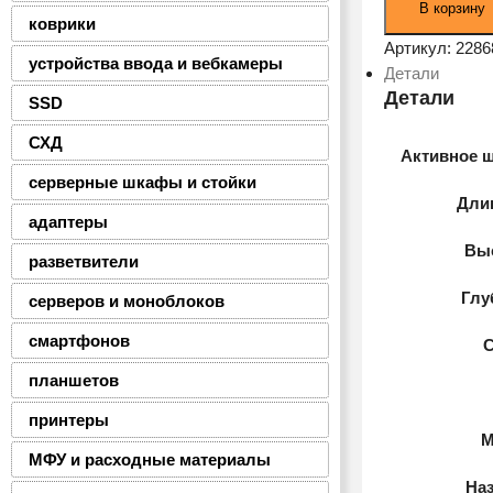
В корзину
товара
коврики
Наушники
Артикул:
2286
устройства ввода и вебкамеры
Soul
Детали
Sync
Детали
SSD
ANC
СХД
мятный
Активное 
серверные шкафы и стойки
Дли
адаптеры
Выс
разветвители
Глу
серверов и моноблоков
смартфонов
планшетов
принтеры
М
МФУ и расходные материалы
На