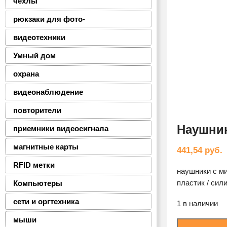
чехлы
рюкзаки для фото-
видеотехники
Умный дом
охрана
видеонаблюдение
повторители
Наушник
приемники видеосигнала
магнитные карты
441,54
руб.
RFID метки
наушники с ми
пластик / силик
Компьютеры
сети и оргтехника
1 в наличии
мыши
Количество