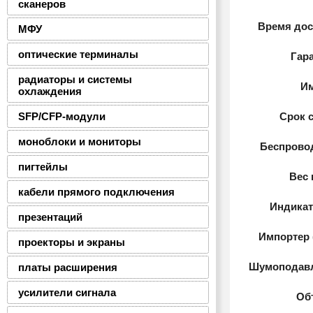
сканеров
Время дос
МФУ
оптические терминалы
Гара
радиаторы и системы
Им
охлаждения
SFP/CFP-модули
Срок 
моноблоки и мониторы
Беспрово
пигтейлы
Вес 
кабели прямого подключения
Индикат
презентаций
Импортер 
проекторы и экраны
Шумоподавл
платы расширения
усилители сигнала
Об