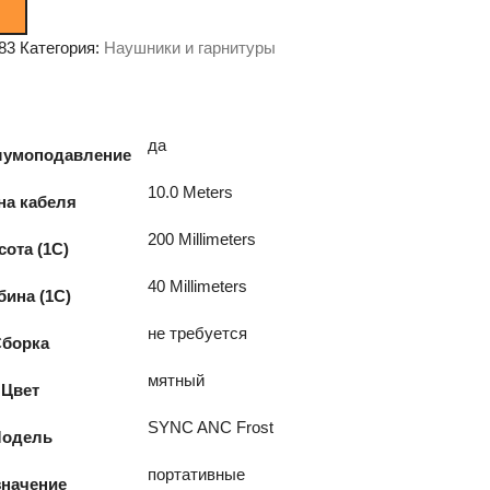
83
Категория:
Наушники и гарнитуры
да
шумоподавление
10.0 Meters
на кабеля
200 Millimeters
ота (1С)
40 Millimeters
бина (1С)
не требуется
Сборка
мятный
Цвет
SYNC ANC Frost
одель
портативные
значение