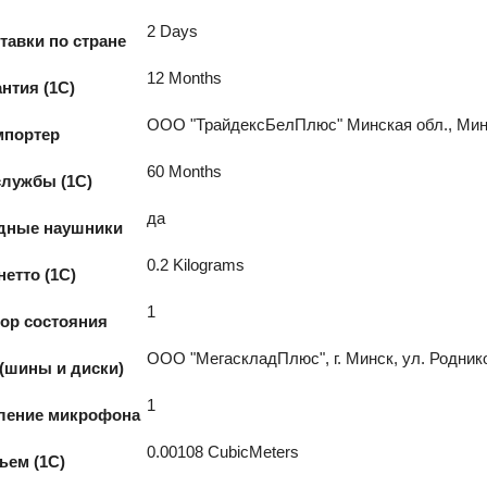
2 Days
тавки по стране
12 Months
нтия (1С)
ООО "ТрайдексБелПлюс" Минская обл., Мински
портер
60 Months
службы (1С)
да
дные наушники
0.2 Kilograms
нетто (1С)
1
ор состояния
ООО "МегаскладПлюс", г. Минск, ул. Роднико
(шины и диски)
1
ение микрофона
0.00108 CubicMeters
ъем (1С)