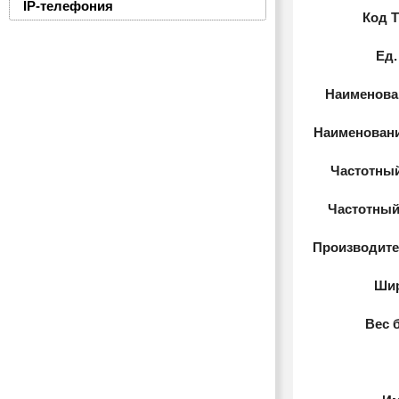
IP-телефония
Код 
Ед.
Наименован
Наименовани
Частотный
Частотный
Производител
Шир
Вес б