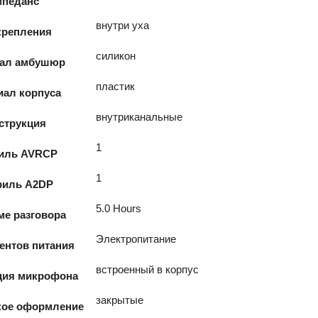
педанс
внутри уха
крепления
силикон
ал амбушюр
пластик
иал корпуса
внутриканальные
струкция
1
иль AVRCP
1
иль A2DP
5.0 Hours
ме разговора
Электропитание
ентов питания
встроенный в корпус
ция микрофона
закрытые
кое оформление