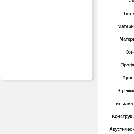
Им
Тип 
Матери
Матер
Кон
Проф
Проф
В режи
Тип элем
Конструк
Акустичес