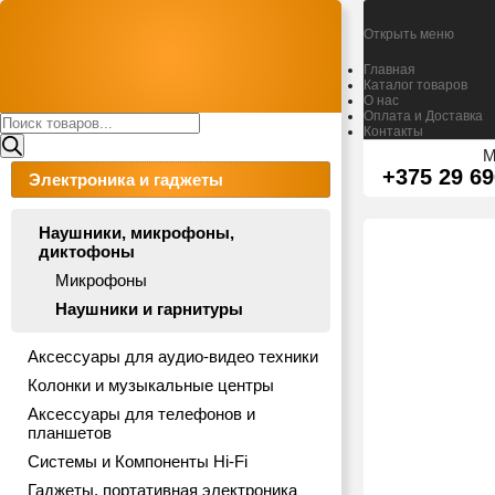
Открыть меню
Главная
Каталог товаров
О нас
Оплата и Доставка
Поиск
Контакты
товаров
М
+375 29 69
Электроника и гаджеты
Наушники, микрофоны,
диктофоны
Микрофоны
Наушники и гарнитуры
Аксессуары для аудио-видео техники
Колонки и музыкальные центры
Аксессуары для телефонов и
планшетов
Системы и Компоненты Hi-Fi
Гаджеты, портативная электроника