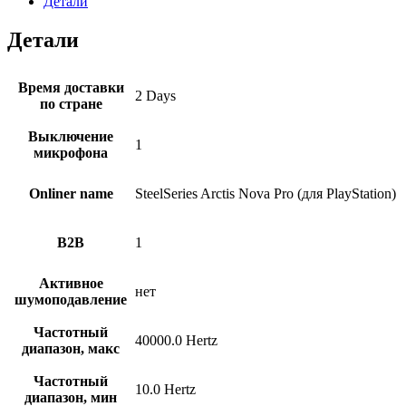
Детали
Pro
черный
Детали
(61527)
Время доставки
2 Days
по стране
Выключение
1
микрофона
Onliner name
SteelSeries Arctis Nova Pro (для PlayStation)
B2B
1
Активное
нет
шумоподавление
Частотный
40000.0 Hertz
диапазон, макс
Частотный
10.0 Hertz
диапазон, мин