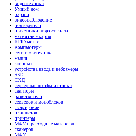
видеотехники
Умный дом
охрана
видеонаблюдение
повторители
приемники видеосигнала
магнитные карты
RFID метки
Компьютеры
сети и оргтехника
мыши
коврики
устройства ввода и вебкамеры
SSD
СХД
серверные шкафы и стойки
адаптеры
разветвители
серверов и моноблоков
смартфонов
планшетов
принтеры
МФУ и расходные материалы
сканеров
МФУ