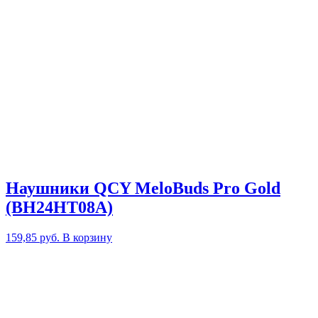
Наушники QCY MeloBuds Pro Gold
(BH24HT08A)
159,85
руб.
В корзину