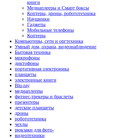
книги
Медиаплееры и Смарт боксы
Коптеры, дроны, робототехника
Наушники
Гаджеты
Мобильные телефоны
Коптеры
Компьютеры, сети и оргтехника
Умный дом, охрана, видеонаблюдение
Бытовая техника
микрофоны
диктофоны
портативная электроника
планшеты
электронные книги
Blu-ray
медиаплееры
фитнес-трекеры и браслеты
презентеры
детские планшеты
дроны
робототехника
чехлы
рюкзаки для фото-
видеотехники