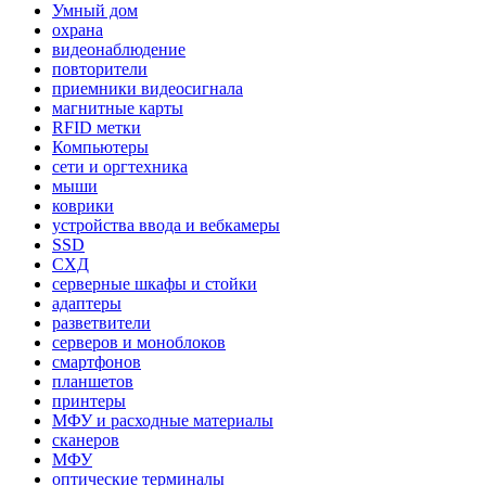
Умный дом
охрана
видеонаблюдение
повторители
приемники видеосигнала
магнитные карты
RFID метки
Компьютеры
сети и оргтехника
мыши
коврики
устройства ввода и вебкамеры
SSD
СХД
серверные шкафы и стойки
адаптеры
разветвители
серверов и моноблоков
смартфонов
планшетов
принтеры
МФУ и расходные материалы
сканеров
МФУ
оптические терминалы