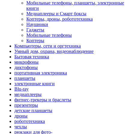
Мобильные телефоны, планшеты, электронные
книги
Медиаплееры и Смарт боксы
Коптеры, дроны, робототехника
Наушники
Гаджеты
Мобильные телефоны
Коптеры
Компьютеры, сети и оргтехника
Умный дом, охрана, видеонаблюдение
Бытовая техника
микрофоны
диктофоны
портативная электроника
планшеты
электронные книги
Blu-ray
медиаплееры
фитнес-трекеры и браслеты
презентеры
детские планшеты
дроны
робототехника
чехлы
рюкзаки для фото-