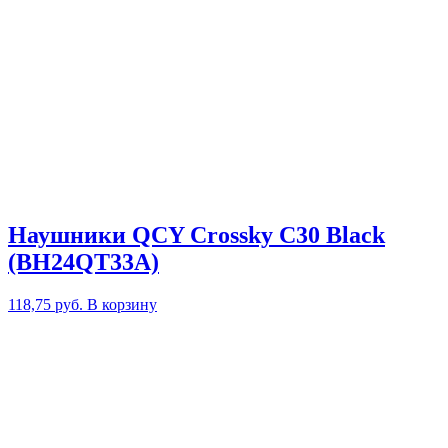
Наушники QCY Crossky C30 Black
(BH24QT33A)
118,75
руб.
В корзину