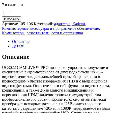
7 в наличии
Количество
товара
В корзину
Переключатель
Артикул:
1051106
Категорий:
адаптеры
,
Кабели
,
Aten
Компьютерные аксессуары и программное обеспечение
,
UC3022
Компьютеры
,
разветвители
,
сети и оргтехника
CamLive
PRO
Описание
UVC
Детали
(UC3022-
AT-
Описание
G)
UC3022 CAMLIVE™ PRO позволяет упростить получение и
смешивание видеоматериалов от двух подключенных 4K-
видеоисточников, для дальнейшей прямой трансляции в
превосходном качестве изображения FHD и с выдающимися
видеоэффектами. Оно сочетает в себе функции видео-захвата,
кодирования, а также 2-канального микширования и
переключения HDMI-видеоисточника и аудиоустройства
профессионального уровня. Кроме того, оно автоматически
преобразует исходные материалы в USB-видео хорошего
качества с разрешением 720P или 1080P, передаваемое на Ваш
ноутбук/смартфон по интерфейсу USB. Специально для