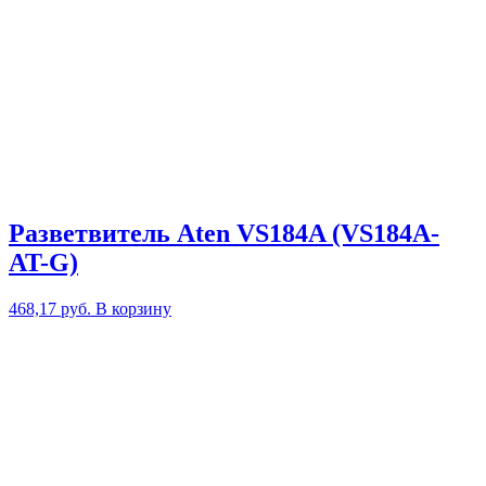
Разветвитель Aten VS184A (VS184A-
AT-G)
468,17
руб.
В корзину