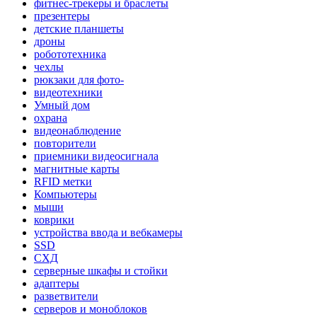
фитнес-трекеры и браслеты
презентеры
детские планшеты
дроны
робототехника
чехлы
рюкзаки для фото-
видеотехники
Умный дом
охрана
видеонаблюдение
повторители
приемники видеосигнала
магнитные карты
RFID метки
Компьютеры
мыши
коврики
устройства ввода и вебкамеры
SSD
СХД
серверные шкафы и стойки
адаптеры
разветвители
серверов и моноблоков