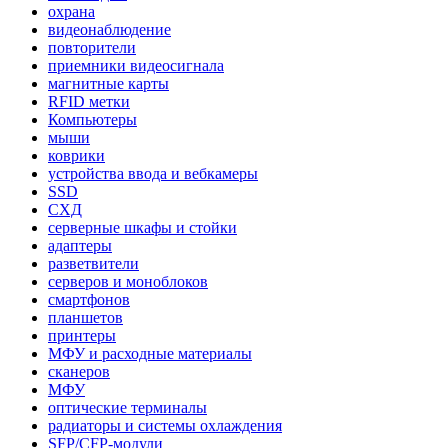
охрана
видеонаблюдение
повторители
приемники видеосигнала
магнитные карты
RFID метки
Компьютеры
мыши
коврики
устройства ввода и вебкамеры
SSD
СХД
серверные шкафы и стойки
адаптеры
разветвители
серверов и моноблоков
смартфонов
планшетов
принтеры
МФУ и расходные материалы
сканеров
МФУ
оптические терминалы
радиаторы и системы охлаждения
SFP/CFP-модули