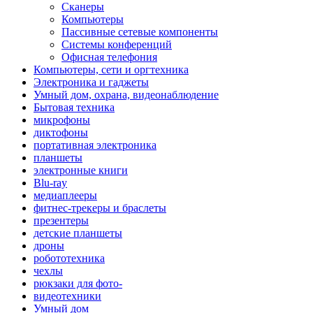
Сканеры
Компьютеры
Пассивные сетевые компоненты
Системы конференций
Офисная телефония
Компьютеры, сети и оргтехника
Электроника и гаджеты
Умный дом, охрана, видеонаблюдение
Бытовая техника
микрофоны
диктофоны
портативная электроника
планшеты
электронные книги
Blu-ray
медиаплееры
фитнес-трекеры и браслеты
презентеры
детские планшеты
дроны
робототехника
чехлы
рюкзаки для фото-
видеотехники
Умный дом