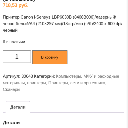
718,53
руб.
Принтер Canon i-Sensys LBP6030B (8468B006)/лазерный/
черно-белый/A4 (210×297 мм)/18стр/мин (ч/б)/2400 x 600 dpi/
черный
6 в наличии
Количество
В корзину
товара
Принтер
Canon
Артикул:
39643
Категорий:
Компьютеры
,
МФУ и расходные
i-
материалы
,
принтеры
,
Принтеры
,
сети и оргтехника
,
Sensys
Сканеры
LBP6030B
(8468B006)
Детали
Детали