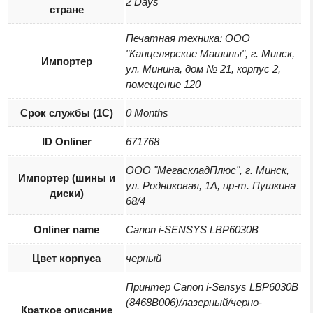
2 Days
стране
Печатная техника: ООО
"Канцелярские Машины", г. Минск,
Импортер
ул. Минина, дом № 21, корпус 2,
помещение 120
Срок службы (1С)
0 Months
ID Onliner
671768
ООО "МегаскладПлюс", г. Минск,
Импортер (шины и
ул. Родниковая, 1А, пр-т. Пушкина
диски)
68/4
Onliner name
Canon i-SENSYS LBP6030B
Цвет корпуса
черный
Принтер Canon i-Sensys LBP6030B
(8468B006)/лазерный/черно-
Краткое описание