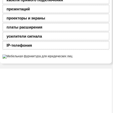
презентаций
проекторы и экраны
платы расширения
усилители сигнала
IP-телефония
2008-2016 © ЮниФокс – продажа расходных
материалов для офисной техники
Тел./факс:
(8-0236) 22-22-55,
(8-0236) 22-22-88,
+375 29 69 – 66 -111