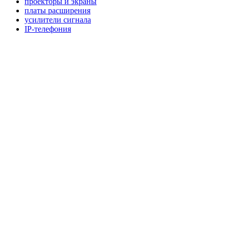
проекторы и экраны
платы расширения
усилители сигнала
IP-телефония