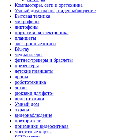
Компьютеры, сети и оргтехника
Умный дом, охрана, видеонаблюдение
Бытовая техника
микрофоны
диктофоны
портативная электроника
планшеты
электронные книги
Blu-ray
медиаплееры
фитнес-трекеры и браслеты
презентеры
детские планшеты
дроны
робототехника
чехлы
рюкзаки для фото-
видеотехники
Умный дом
охрана
видеонаблюдение
повторители
приемники видеосигнала
магнитные карты