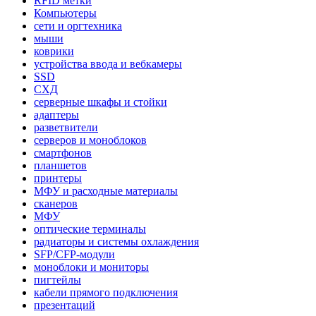
RFID метки
Компьютеры
сети и оргтехника
мыши
коврики
устройства ввода и вебкамеры
SSD
СХД
серверные шкафы и стойки
адаптеры
разветвители
серверов и моноблоков
смартфонов
планшетов
принтеры
МФУ и расходные материалы
сканеров
МФУ
оптические терминалы
радиаторы и системы охлаждения
SFP/CFP-модули
моноблоки и мониторы
пигтейлы
кабели прямого подключения
презентаций