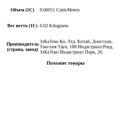
Объем (1С)
0.00051 CubicMeters
Вес нетто (1С)
0.02 Kilograms
ЗэКаТеко Ко, Лтд. Китай, Донггуан,
Производитель
Тангхия Таун, 188 Индастриал Роуд,
(страна, завод)
ЗэКаТеко Индастриал Парк, 26.
Похожие товары