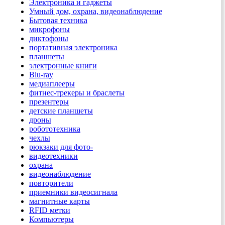
Электроника и гаджеты
Умный дом, охрана, видеонаблюдение
Бытовая техника
микрофоны
диктофоны
портативная электроника
планшеты
электронные книги
Blu-ray
медиаплееры
фитнес-трекеры и браслеты
презентеры
детские планшеты
дроны
робототехника
чехлы
рюкзаки для фото-
видеотехники
охрана
видеонаблюдение
повторители
приемники видеосигнала
магнитные карты
RFID метки
Компьютеры