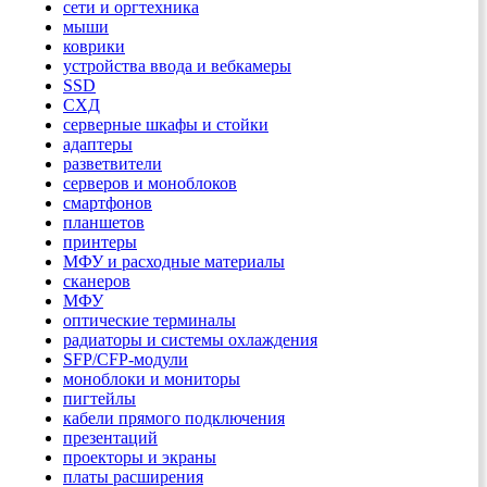
сети и оргтехника
мыши
коврики
устройства ввода и вебкамеры
SSD
СХД
серверные шкафы и стойки
адаптеры
разветвители
серверов и моноблоков
смартфонов
планшетов
принтеры
МФУ и расходные материалы
сканеров
МФУ
оптические терминалы
радиаторы и системы охлаждения
SFP/CFP-модули
моноблоки и мониторы
пигтейлы
кабели прямого подключения
презентаций
проекторы и экраны
платы расширения