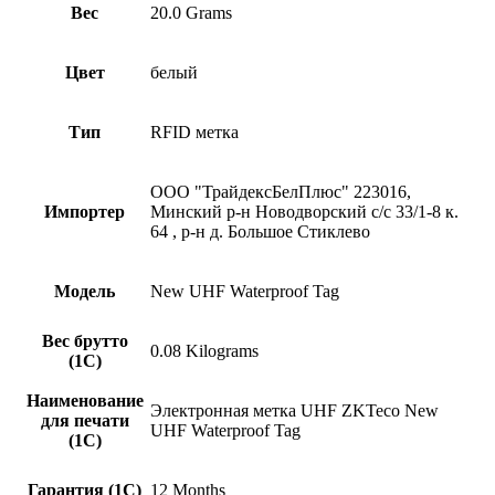
Вес
20.0 Grams
Цвет
белый
Тип
RFID метка
ООО "ТрайдексБелПлюс" 223016,
Импортер
Минский р-н Новодворский с/с 33/1-8 к.
64 , р-н д. Большое Стиклево
Модель
New UHF Waterproof Tag
Вес брутто
0.08 Kilograms
(1С)
Наименование
Электронная метка UHF ZKTeco New
для печати
UHF Waterproof Tag
(1С)
Гарантия (1С)
12 Months