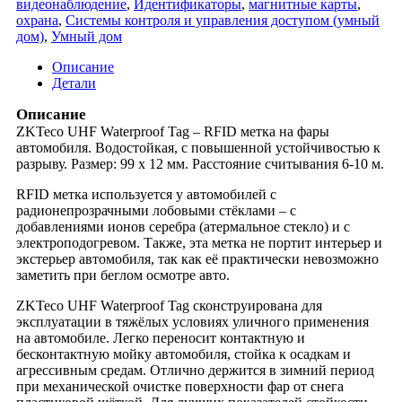
видеонаблюдение
,
Идентификаторы
,
магнитные карты
,
разветвители
ZKTeco
охрана
,
Системы контроля и управления доступом (умный
серверов и моноблоков
New
дом)
,
Умный дом
смартфонов
UHF
планшетов
Waterproof
Описание
принтеры
Tag
Детали
МФУ и расходные материалы
сканеров
Описание
МФУ
ZKTeco UHF Waterproof Tag – RFID метка на фары
оптические терминалы
автомобиля. Водостойкая, с повышенной устойчивостью к
радиаторы и системы охлаждения
разрыву. Размер: 99 х 12 мм. Расстояние считывания 6-10 м.
SFP/CFP-модули
моноблоки и мониторы
RFID метка используется у автомобилей с
пигтейлы
радионепрозрачными лобовыми стёклами – с
кабели прямого подключения
добавлениями ионов серебра (атермальное стекло) и с
презентаций
электроподогревом. Также, эта метка не портит интерьер и
проекторы и экраны
экстерьер автомобиля, так как её практически невозможно
платы расширения
заметить при беглом осмотре авто.
усилители сигнала
IP-телефония
ZKTeco UHF Waterproof Tag сконструирована для
эксплуатации в тяжёлых условиях уличного применения
на автомобиле. Легко переносит контактную и
бесконтактную мойку автомобиля, стойка к осадкам и
агрессивным средам. Отлично держится в зимний период
при механической очистке поверхности фар от снега