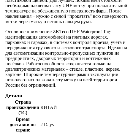
пластиковой щёткой. Для лучших показателей стойкости
необходимо наклеивать эту UHF метку при положительной
температуре на обезжиренную поверхность фары. После
наклеивания – нужно с силой “прокатать” всю поверхность
метки через мягкую ветошь пальцем руки.
Основное применение ZKTeco UHF Waterproof Tag:
идентификация автомобилей на платных дорогах,
парковках и гаражах, в системах контроля проезда, учёта и
передвижения грузового и легкового транспорта. Идеальна
для автоматизации контрольно-пропускных пунктов на
предприятиях, дворовых территорий и коттеджных
посёлков. Работоспособность сохраняется только на
диэлектрических материалах – стекле, пластике, дереве,
картоне. Широкие температурные рамки эксплуатации
позволяют использовать эту метку на всей территории
России без ограничений.
Детали
Страна
происхождения
КИТАЙ
(1С)
Время
доставки по
2 Days
стране