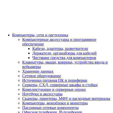
Компьютеры, сети и оргтехника
Компьютерные аксессуары и программное
обеспечение
Кабели, адаптеры, разветвители
Держатели, органайзеры для кабелей
Чистящие средства для компьютеров
Клавиатуры, мыши, коврики, устройства ввода и
вебкамеры
Хранение данных
Сетевое оборудование
Источники питания ПК и периферии
Серверы, СХД, серверные шкафы и стойки
Комплектующие и серверные опции
Ноутбуки и аксессуары
Сканеры, принтеры, МФУ и расходные материалы
Компьютеры, моноблоки и мониторы
Пассивные сетевые компоненты
Офисная телефония, IP-телефония