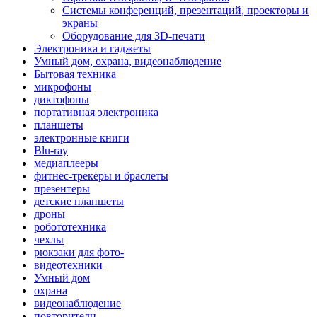
Системы конференций, презентаций, проекторы и
экраны
Оборудование для 3D-печати
Электроника и гаджеты
Умный дом, охрана, видеонаблюдение
Бытовая техника
микрофоны
диктофоны
портативная электроника
планшеты
электронные книги
Blu-ray
медиаплееры
фитнес-трекеры и браслеты
презентеры
детские планшеты
дроны
робототехника
чехлы
рюкзаки для фото-
видеотехники
Умный дом
охрана
видеонаблюдение
повторители