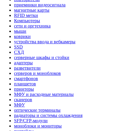
приемники видеосигнала
магнитные карты
RFID метки
Компьютеры
сети и оргтехника
мыши
коврики
устройства ввода и вебкамеры
SSD
СХД
серверные шкафы и стойки
адаптеры
разветвители
серверов и моноблоков
смартфонов
планшетов
принтеры
МФУ и расходные материалы
сканеров
МФУ
оптические терминалы
радиаторы и системы охлаждения
SFP/CFP-модули
моноблоки и мониторы