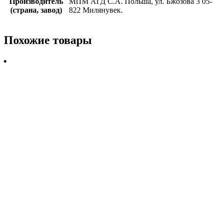
Производитель
МПМ АГД С.A. Польша, ул. Бжозова 3 05-
(страна, завод)
822 Милянувек.
Похожие товары