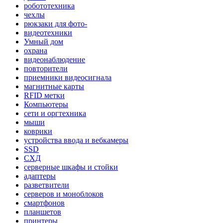
робототехника
чехлы
рюкзаки для фото-
видеотехники
Умный дом
охрана
видеонаблюдение
повторители
приемники видеосигнала
магнитные карты
RFID метки
Компьютеры
сети и оргтехника
мыши
коврики
устройства ввода и вебкамеры
SSD
СХД
серверные шкафы и стойки
адаптеры
разветвители
серверов и моноблоков
смартфонов
планшетов
принтеры