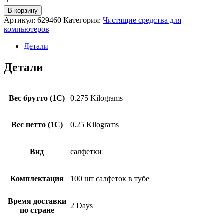
товара
В корзину
Салфетки
Артикул:
629460
Категория:
Чистящие средства для
для
компьютеров
ухода
за
Детали
электроникой
Cactus
Детали
CS-
T1002
100
шт
Вес брутто (1С)
0.275 Kilograms
Вес нетто (1С)
0.25 Kilograms
Вид
салфетки
Комплектация
100 шт салфеток в тубе
Время доставки
2 Days
по стране