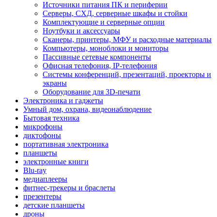
Источники питания ПК и периферии
Серверы, СХД, серверные шкафы и стойки
Комплектующие и серверные опции
Ноутбуки и аксессуары
Сканеры, принтеры, МФУ и расходные материалы
Компьютеры, моноблоки и мониторы
Пассивные сетевые компоненты
Офисная телефония, IP-телефония
Системы конференций, презентаций, проекторы и
экраны
Оборудование для 3D-печати
Электроника и гаджеты
Умный дом, охрана, видеонаблюдение
Бытовая техника
микрофоны
диктофоны
портативная электроника
планшеты
электронные книги
Blu-ray
медиаплееры
фитнес-трекеры и браслеты
презентеры
детские планшеты
дроны