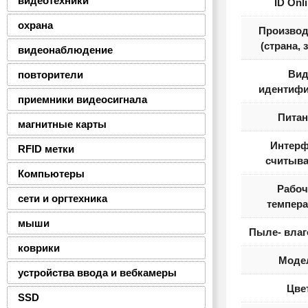
видеотехники
ID Onl
охрана
Производ
(страна, 
видеонаблюдение
Ви
повторители
идентифи
приемники видеосигнала
Питан
магнитные карты
Интерф
RFID метки
считыва
Компьютеры
Рабоч
сети и оргтехника
темпера
мыши
Пыле- влаг
коврики
Моде
устройства ввода и вебкамеры
Цве
SSD