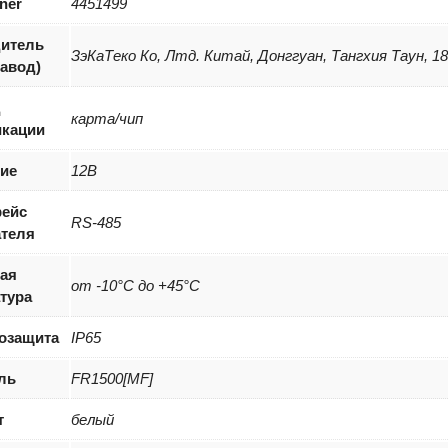
iner
4451499
итель
ЗэКаТеко Ко, Лтд. Китай, Донггуан, Тангхия Таун, 1
завод)
д
карта/чип
кации
ие
12В
ейс
RS-485
теля
ая
от -10°C до +45°C
тура
озащита
IP65
ль
FR1500[MF]
т
белый