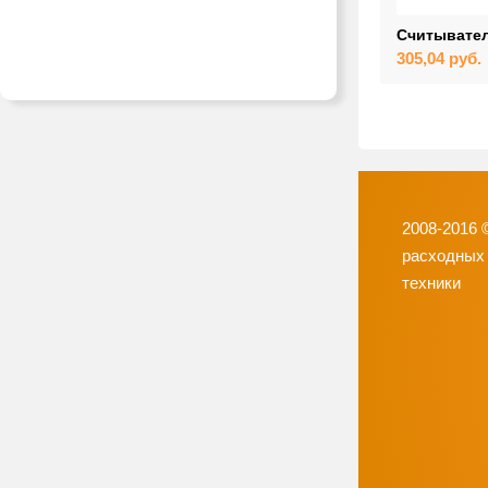
Считывате
305,04
руб.
2008-2016 
расходных
техники