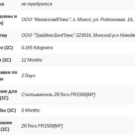
ка
не требуется
(шины и
ООО "МегаскладПлюс", г. Минск, ул. Родниковая, 1А,
и)
тер
ООО "ТрайдексБелПлюс" 223016, Минский р-н Новодвор
о (1С)
0.165 Kilograms
 (1С)
12 Months
авки по
2 Days
не
ние для
Считыватель ZKTeco FR1500[MF]
(1С)
бы (1С)
0 Months
вание
ZKTeco FR1500[MF]
 (1C)