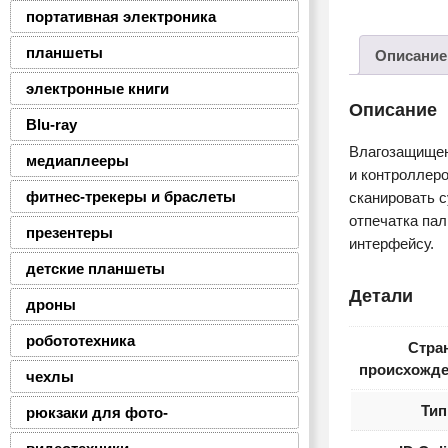
портативная электроника
планшеты
Описание
электронные книги
Описание
Blu-ray
Влагозащищен
медиаплееры
и контроллеро
фитнес-трекеры и браслеты
сканировать 
отпечатка па
презентеры
интерфейсу.
детские планшеты
Детали
дроны
робототехника
Стра
происхожде
чехлы
Тип
рюкзаки для фото-