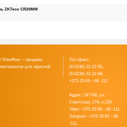
ль ZKTeco CR20MW
© ЮниФокс – продажа
Тел./факс:
 материалов для офисной
(8-0236) 22-22-55,
(8-0236) 22-22-88,
+375 29 69 – 66 -111
Адрес: 247760, ул.
Советская, 27А, к.150.
Viber: +375 29 69 – 66 -111.
Telegram: +375 29 69 – 66
-111.