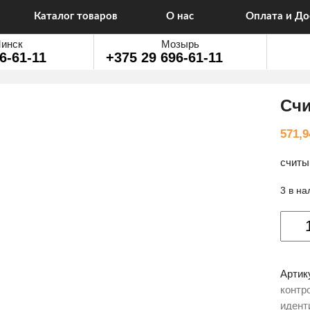
Каталог товаров
О нас
Оплата и До
инск
Мозырь
6-61-11
+375 29 696-61-11
Счи
571,
считыв
3 в на
Колич
товар
Считы
ZKTec
Артик
FR15
контр
идент