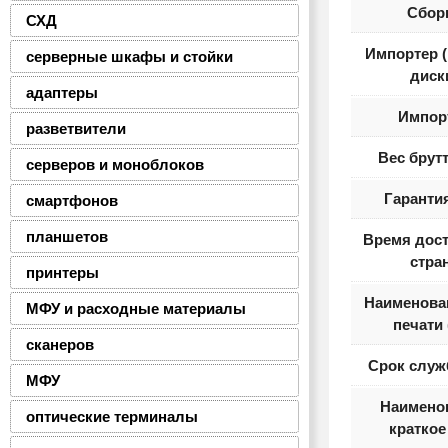
Сбор
СХД
Импортер 
серверные шкафы и стойки
диск
адаптеры
Импор
разветвители
Вес брутт
серверов и моноблоков
Гарантия
смартфонов
планшетов
Время дост
стра
принтеры
Наименова
МФУ и расходные материалы
печати 
сканеров
Срок служ
МФУ
Наимено
оптические терминалы
краткое