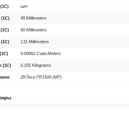
 (1С)
шт
 (1С)
95 Millimeters
(1С)
50 Millimeters
(1С)
131 Millimeters
(1С)
0.00062 CubicMeters
о (1С)
0.155 Kilograms
 name
ZKTeco FR1500 (MF)
овары