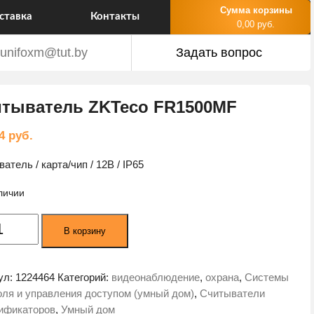
Сумма корзины
ставка
Контакты
0,00 руб.
unifoxm@tut.by
Задать вопрос
тыватель ZKTeco FR1500MF
94
руб.
атель / карта/чип / 12В / IP65
личии
ество
В корзину
а
ватель
o
ул:
1224464
Категорий:
видеонаблюдение
,
охрана
,
Системы
00MF
оля и управления доступом (умный дом)
,
Считыватели
ификаторов
,
Умный дом