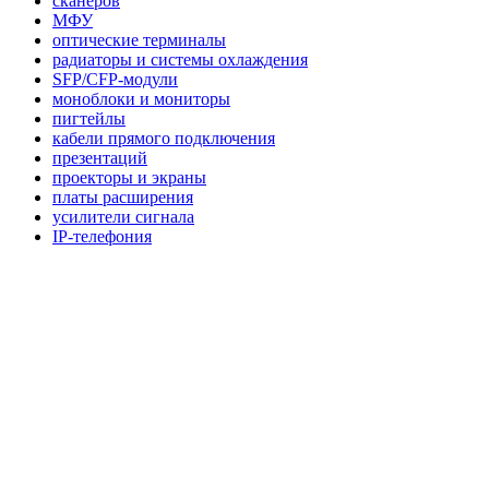
сканеров
МФУ
оптические терминалы
радиаторы и системы охлаждения
SFP/CFP-модули
моноблоки и мониторы
пигтейлы
кабели прямого подключения
презентаций
проекторы и экраны
платы расширения
усилители сигнала
IP-телефония