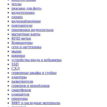
чехлы
рюкзаки для фото-
видеотехники
охрана
видеонаблюдение
повторители
приемники видеосигнала
магнитные карты
RFID метки
Компьютеры
сети и оргтехника
мыши
коврики
устройства ввода и вебкамеры
SSD
СХД
серверные шкафы и стойки
адаптеры
разветвители
серверов и моноблоков
смартфонов
планшетов
принтеры
МФУ и расходные материалы