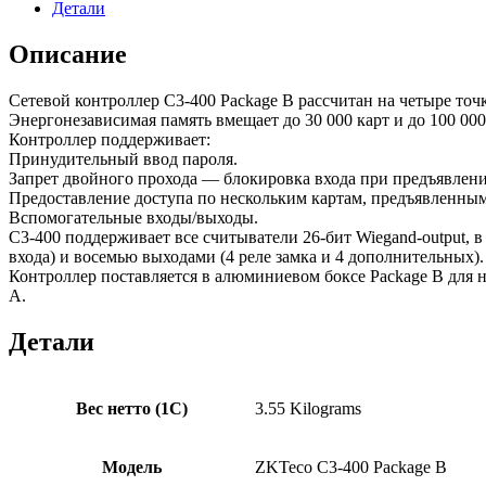
ZKTeco
Детали
C3-
400
Описание
Package
B
Сетевой контроллер C3-400 Package B рассчитан на четыре то
Энергонезависимая память вмещает до 30 000 карт и до 100 00
Контроллер поддерживает:
Принудительный ввод пароля.
Запрет двойного прохода — блокировка входа при предъявлени
Предоставление доступа по нескольким картам, предъявленным
Вспомогательные входы/выходы.
C3-400 поддерживает все считыватели 26-бит Wiegand-output, в 
входа) и восемью выходами (4 реле замка и 4 дополнительных)
Контроллер поставляется в алюминиевом боксе Package B для н
А.
Детали
Вес нетто (1С)
3.55 Kilograms
Модель
ZKTeco C3-400 Package B