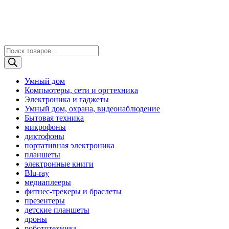
Поиск
товаров
Умный дом
Компьютеры, сети и оргтехника
Электроника и гаджеты
Умный дом, охрана, видеонаблюдение
Бытовая техника
микрофоны
диктофоны
портативная электроника
планшеты
электронные книги
Blu-ray
медиаплееры
фитнес-трекеры и браслеты
презентеры
детские планшеты
дроны
робототехника