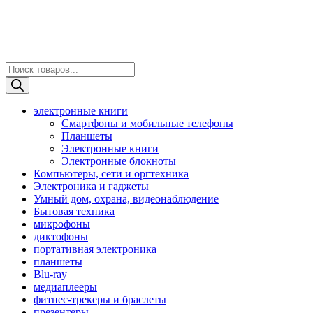
Поиск
товаров
электронные книги
Смартфоны и мобильные телефоны
Планшеты
Электронные книги
Электронные блокноты
Компьютеры, сети и оргтехника
Электроника и гаджеты
Умный дом, охрана, видеонаблюдение
Бытовая техника
микрофоны
диктофоны
портативная электроника
планшеты
Blu-ray
медиаплееры
фитнес-трекеры и браслеты
презентеры