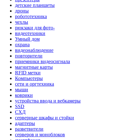
детские планшеты
дроны
робототехника
чехлы
рюкзаки для фото-
видеотехники
Умный дом
охрана
видеонаблюдение
повторители
приемники видеосигнала
магнитные карты
RFID метки
Компьютеры
сети и оргтехника
мыши
коврики
устройства ввода и вебкамеры
SSD
СХД
серверные шкафы и стойки
адаптеры
разветвители
серверов и моноблоков