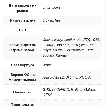
Дата выхода на
2024 Years
рынок
Размер экрана
6.67 Inches
B2B
1
Сяоми Комуникейшн Ко. ЛТД., 019,
Производитель
9 этаж, здание6, 33 Шуки Мидлл
(страна, завод)
Роуд, Хайдайн дистрикт, Пекин
100085, Китай
Цвет корпуса
White
Версия ОС на
Android 13 (MIUI 14 for POCO)
момент выхода
GPS, ГЛОНАСС, BeiDou, Galileo,
Навигация
QZSS
Фронтальная