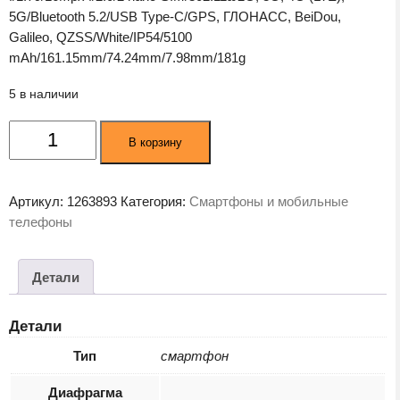
5G/Bluetooth 5.2/USB Type-C/GPS, ГЛОНАСС, BeiDou,
Galileo, QZSS/White/IP54/5100
mAh/161.15mm/74.24mm/7.98mm/181g
5 в наличии
Количество
В корзину
товара
Смартфон
Poco
Артикул:
1263893
Категория:
Смартфоны и мобильные
X6
телефоны
5G
RU
12/256Gb
Детали
White
(MZB0G2CRU)
Детали
Тип
смартфон
Диафрагма