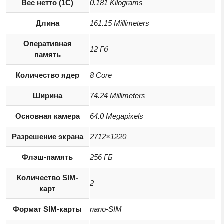
Вес нетто (1С)
0.181 Kilograms
Длина
161.15 Millimeters
Оперативная
12 Гб
память
Количество ядер
8 Core
Ширина
74.24 Millimeters
Основная камера
64.0 Megapixels
Разрешение экрана
2712×1220
Флэш-память
256 ГБ
Количество SIM-
2
карт
Формат SIM-карты
nano-SIM