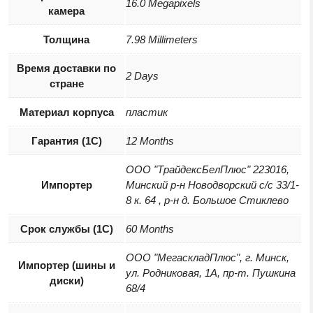
16.0 Megapixels
камера
Толщина
7.98 Millimeters
Время доставки по
2 Days
стране
Материал корпуса
пластик
Гарантия (1С)
12 Months
ООО "ТрайдексБелПлюс" 223016,
Импортер
Минский р-н Новодворский с/с 33/1-
8 к. 64 , р-н д. Большое Стиклево
Срок службы (1С)
60 Months
ООО "МегаскладПлюс", г. Минск,
Импортер (шины и
ул. Родниковая, 1А, пр-т. Пушкина
диски)
68/4