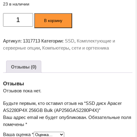
23 в наличии
Количество
В корзину
товара
SSD
диск
Артикул:
1317713
Категории:
SSD
,
Комплектующие и
Apacer
серверные опции
,
Компьютеры
,
сети и оргтехника
AS2280P4X
256GB
Bulk
Отзывы (0)
(AP256GAS2280P4X)
Отзывы
Отзывов пока нет.
Будьте первым, кто оставил отзыв на “SSD диск Apacer
AS2280P4X 256GB Bulk (AP256GAS2280P4X)”
Ваш адрес email не будет опубликован.
Обязательные поля
помечены
*
Ваша оценка
*