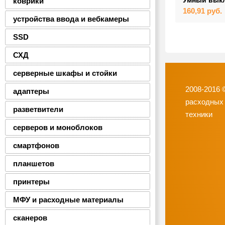
Умный выкл
коврики
160,91
руб.
устройства ввода и вебкамеры
SSD
СХД
серверные шкафы и стойки
2008-2016 
адаптеры
расходных
разветвители
техники
серверов и моноблоков
смартфонов
планшетов
принтеры
МФУ и расходные материалы
сканеров