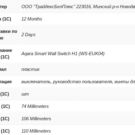
тер
ООО "ТрайдексБелПлюс" 223016, Минский р-н Новодвор
 (1С)
12 Months
авки по
2 Days
не
вание
Aqara Smart Wall Switch H1 (WS-EUK04)
 (1C)
иал
пластик
тация
выключатель, руководство пользователя, винты дл
 (1С)
шт
 (1С)
74 Millimeters
(1С)
106 Millimeters
(1С)
110 Millimeters