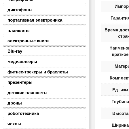
Импор
диктофоны
Гарантия
портативная электроника
Время дост
планшеты
стра
электронные книги
Наимено
Blu-ray
краткое
медиаплееры
Матер
фитнес-трекеры и браслеты
Комплек
презентеры
Ед. изм
детские планшеты
Глубина
дроны
робототехника
Высота 
чехлы
Ширина 