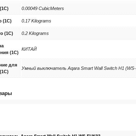
(1С)
0.00049 CubicMeters
о (1С)
0.17 Kilograms
о (1С)
0.2 Kilograms
на
КИТАЙ
ния (1С)
ние для
Умный выключатель Aqara Smart Wall Switch H1 (WS
(1С)
овары