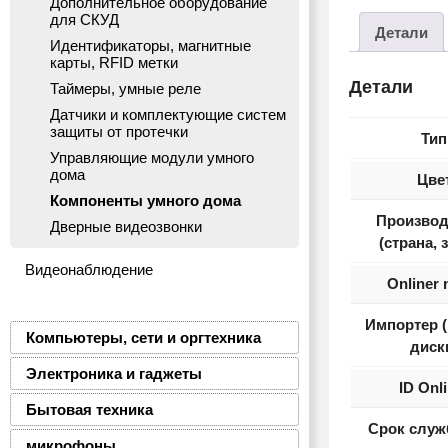
Дополнительное оборудование
для СКУД
Детали
Идентификаторы, магнитные
карты, RFID метки
Детали
Таймеры, умные реле
Датчики и комплектующие систем
защиты от протечки
Тип
Управляющие модули умного
дома
Цве
Компоненты умного дома
Производ
Дверные видеозвонки
(страна, 
Видеонаблюдение
Onliner
Импортер 
Компьютеры, сети и оргтехника
диск
Электроника и гаджеты
ID Onl
Бытовая техника
Срок служ
микрофоны