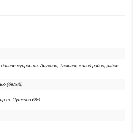
h
4
долине мудрости, Лиуxиан, Таоюань жилой район, район
лью (белый)
 пр-т. Пушкина 68/4