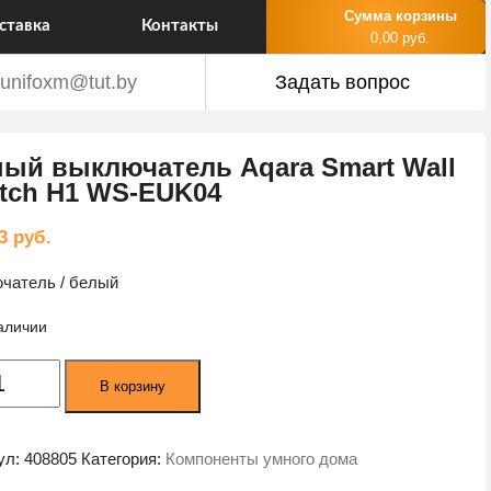
Сумма корзины
ставка
Контакты
0,00 руб.
unifoxm@tut.by
Задать вопрос
ый выключатель Aqara Smart Wall
tch H1 WS-EUK04
83
руб.
чатель / белый
наличии
ество
В корзину
а
й
чатель
ул:
408805
Категория:
Компоненты умного дома