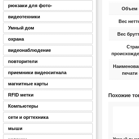
рюкзаки для фото-
Объем 
видеотехники
Вес нетт
Умный дом
Вес брутт
охрана
Стра
видеонаблюдение
происхожде
повторители
Наименова
приемники видеосигнала
печати 
магнитные карты
RFID метки
Похожие т
Компьютеры
сети и оргтехника
мыши