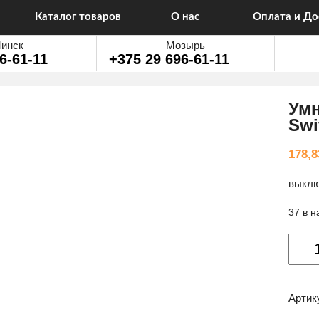
Каталог товаров
О нас
Оплата и До
инск
Мозырь
6-61-11
+375 29 696-61-11
Умн
Swi
178,
выклю
37 в 
Колич
товар
Умны
выклю
Артик
Aqara