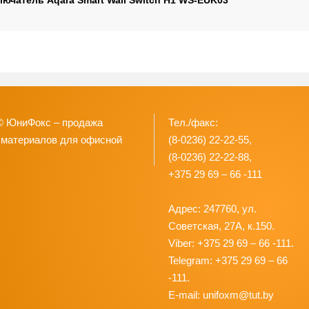
ючатель Aqara Smart Wall Switch H1 WS-EUK03
© ЮниФокс – продажа
Тел./факс:
 материалов для офисной
(8-0236) 22-22-55,
(8-0236) 22-22-88,
+375 29 69 – 66 -111
Адрес: 247760, ул.
Советская, 27А, к.150.
Viber: +375 29 69 – 66 -111.
Telegram: +375 29 69 – 66
-111.
E-mail: unifoxm@tut.by