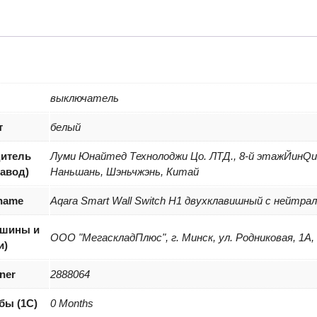
Smart
Wall
Switc
H1
WS-
EUK0
выключатель
т
белый
итель
Луми Юнайтед Технолоджи Цо. ЛТД., 8-й этажЙинQи 
завод)
Наньшань, Шэньчжэнь, Китай
 name
Aqara Smart Wall Switch H1 двухклавишный c нейтра
(шины и
ООО "МегаскладПлюс", г. Минск, ул. Родниковая, 1А,
и)
iner
2888064
бы (1С)
0 Months