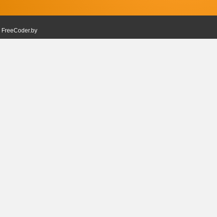
в
FreeCoder.by