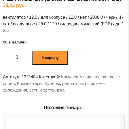
38,23
руб.
вентилятор / 12.0 / для корпуса / 12.0 / нет / 2000.0 / черный /
нет / воздушное / 29.0 / 120 / гидродинамический (FDB) / да /
2.5
88 в наличии
Количество
В корзину
товара
Вентилятор
для
Артикул:
1321484
Категорий:
Комплектующие и серверные
корпуса
опции
,
Компьютеры
,
Кулеры
,
радиаторы и системы
Ocypus
охлаждения
,
сети и оргтехника
Delta
F12
ARGB
Похожие товары
BK
(Delta-
F12-