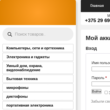
Главная
М
+375 29 69
Поиск
товаров
Мой акк
Компьютеры, сети и оргтехника
Вход
Электроника и гаджеты
Имя польз
Умный дом, охрана,
видеонаблюдение
О
Пароль
*
Бытовая техника
микрофоны
Войти
диктофоны
Забыли св
портативная электроника