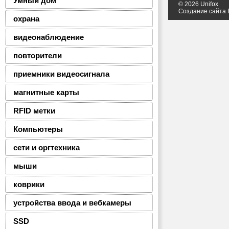
Умный дом
© 2026 Unifox
Создание сайта
охрана
видеонаблюдение
повторители
приемники видеосигнала
магнитные карты
RFID метки
Компьютеры
сети и оргтехника
мыши
коврики
устройства ввода и вебкамеры
SSD