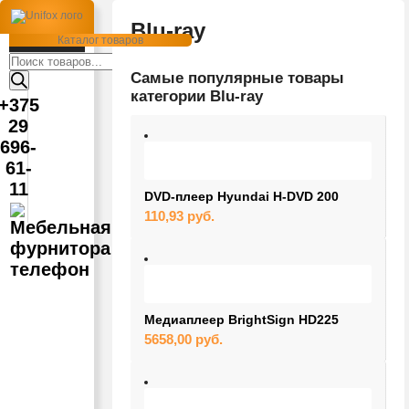
Blu-ray
Каталог товаров
Поиск
товаров
Самые популярные товары
категории Blu-ray
+375
29
696-
61-
11
DVD-плеер Hyundai H-DVD 200
110,93
руб.
Медиаплеер BrightSign HD225
5658,00
руб.