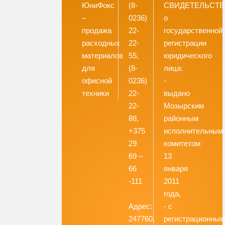
ЮниФокс
(8-
СВИДЕТЕЛЬСТ
–
0236)
о
продажа
22-
государственной
расходных
22-
регистрации
материалов
55,
юридического
для
(8-
лица:
офисной
0236)
-
техники
22-
выдано
22-
Мозырским
88,
районным
+375
исполнительным
29
комитетом
69 –
13
66
января
-111
2011
года,
Адрес:
- с
247760,
регистрационны