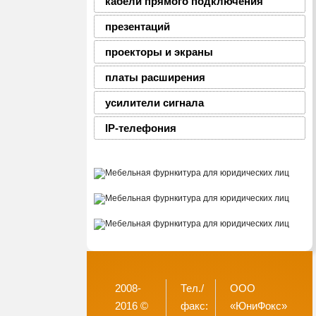
кабели прямого подключения
презентаций
проекторы и экраны
платы расширения
усилители сигнала
IP-телефония
2008-
Тел./
ООО
2016 ©
факс:
«ЮниФокс»