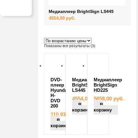
Медиаплеер BrightSign LS445
4554,00
руб.
Цены:
Показаны все результаты (3)
по
возрастанию
DVD-
Медиаплеер
Медиаплеер
плеер
BrightSign
BrightSign
Hyundai
LS445
HD225
H-
4554,00
руб.
5658,00
руб.
DVD
В
В
200
корзину
корзину
110,93
руб.
В
корзину