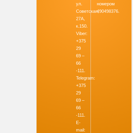
ул.
номером
Советская,
490498376.
27А,
к.150.
Viber:
+375
29
69 –
66
-111.
Telegram:
+375
29
69 –
66
-111.
E-
mail: