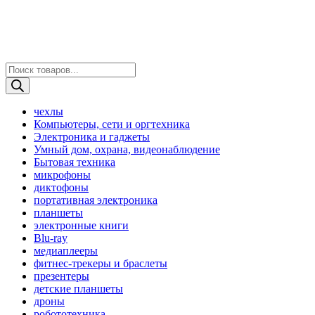
Поиск
товаров
чехлы
Компьютеры, сети и оргтехника
Электроника и гаджеты
Умный дом, охрана, видеонаблюдение
Бытовая техника
микрофоны
диктофоны
портативная электроника
планшеты
электронные книги
Blu-ray
медиаплееры
фитнес-трекеры и браслеты
презентеры
детские планшеты
дроны
робототехника