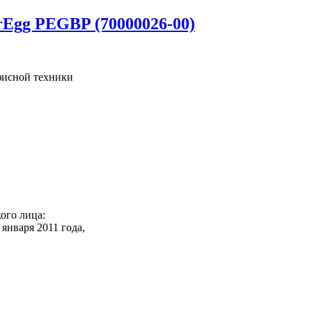
rEgg PEGBP (70000026-00)
фисной техники
го лица:
нваря 2011 года,