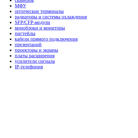
сканеров
МФУ
оптические терминалы
радиаторы и системы охлаждения
SFP/CFP-модули
моноблоки и мониторы
пигтейлы
кабели прямого подключения
презентаций
проекторы и экраны
платы расширения
усилители сигнала
IP-телефония