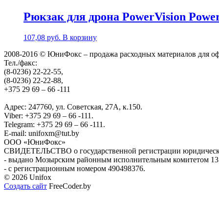
Рюкзак для дрона PowerVision Powe
107,08
руб.
В корзину
2008-2016 © ЮниФокс – продажа расходных материалов для о
Тел./факс:
(8-0236) 22-22-55,
(8-0236) 22-22-88,
+375 29 69 – 66 -111
Адрес: 247760, ул. Советская, 27А, к.150.
Viber: +375 29 69 – 66 -111.
Telegram: +375 29 69 – 66 -111.
E-mail: unifoxm@tut.by
ООО «ЮниФокс»
СВИДЕТЕЛЬСТВО о государственной регистрации юридическо
- выдано Мозырским районным исполнительным комитетом 13 я
- с регистрационным номером 490498376.
© 2026 Unifox
Создать сайт
FreeCoder.by