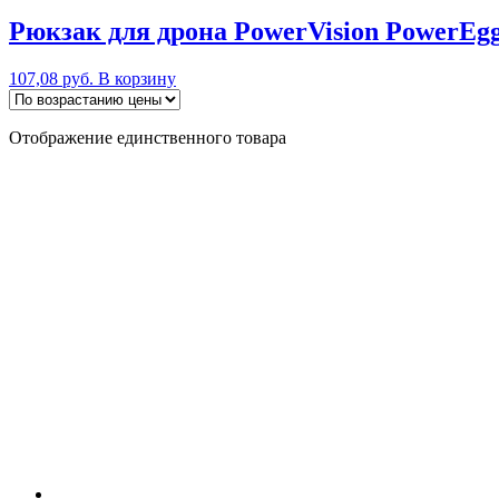
Рюкзак для дрона PowerVision PowerEg
107,08
руб.
В корзину
Отображение единственного товара