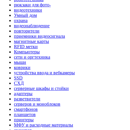
рюкзаки для фото-
видеотехники
Умный дом
охрана
видеонаблюдение
повторители
приемники видеосигнала
магнитные карты
RFID метки
Компьютеры
сети и оргтехника
мыши
коврики
устройства ввода и вебкамеры
SSD
СХД
серверные шкафы и стойки
адаптеры
разветвители
серверов и моноблоков
смартфонов
планшетов
принтеры
МФУ и расходные материалы