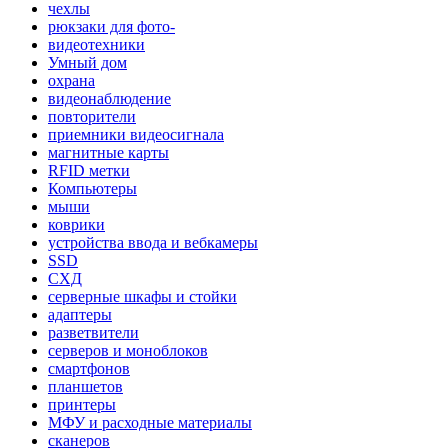
чехлы
рюкзаки для фото-
видеотехники
Умный дом
охрана
видеонаблюдение
повторители
приемники видеосигнала
магнитные карты
RFID метки
Компьютеры
мыши
коврики
устройства ввода и вебкамеры
SSD
СХД
серверные шкафы и стойки
адаптеры
разветвители
серверов и моноблоков
смартфонов
планшетов
принтеры
МФУ и расходные материалы
сканеров