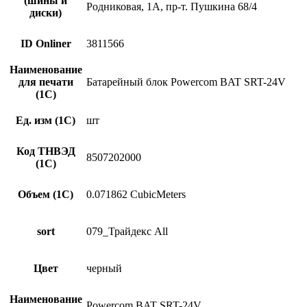
(шины и
Родниковая, 1А, пр-т. Пушкина 68/4
диски)
ID Onliner
3811566
Наименование
для печати
Батарейный блок Powercom BAT SRT-24V
(1С)
Ед. изм (1С)
шт
Код ТНВЭД
8507202000
(1С)
Объем (1С)
0.071862 CubicMeters
sort
079_Трайдекс All
Цвет
черный
Наименование
Powercom BAT SRT-24V