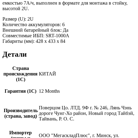
емкостью 7А/ч, выполнен в формате для монтажа в стойку,
высотой 2U.
Размер (U): 2U
Количество аккумуляторов: 6
Внешний батарейный блок: Да
Совместимые ИБП: SRT-1000A
Габариты (мм): 428 x 433 x 84
Детали
Страна
происхождения
КИТАЙ
(1С)
Гарантия (1С)
12 Months
Поверцом Цо. ЛТД. 9Ф г. № 246, Лянь Чэнь
Производитель
дороге Чунг-Хо район, Новый город Тайбэй,
(страна, завод)
Тайвань, Р. О. С.
Импортер
ООО "МегаскладПлюс", г. Минск, ул.