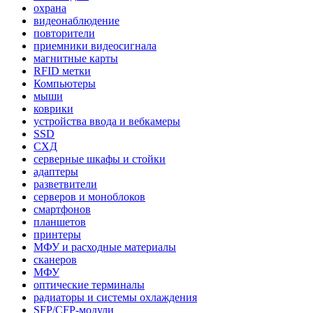
охрана
видеонаблюдение
повторители
приемники видеосигнала
магнитные карты
RFID метки
Компьютеры
мыши
коврики
устройства ввода и вебкамеры
SSD
СХД
серверные шкафы и стойки
адаптеры
разветвители
серверов и моноблоков
смартфонов
планшетов
принтеры
МФУ и расходные материалы
сканеров
МФУ
оптические терминалы
радиаторы и системы охлаждения
SFP/CFP-модули