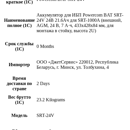
краткое (1C)
Аккумулятор для ИБП Powercom BAT SRT-
Наименование
24V 24В 21.6Ач для SRT-1000A (внешний,
полное (1С)
AGM, 24 В, 7 А·ч, 433x428x84 мм, для
монтажа в стойку, высота 2U)
Срок службы
0 Months
(1С)
ООО «ДжетСервис» 220012, Республика
Импортер
Беларусь, г. Минск, ул. Толбухина, 4
Время
доставки по
2 Days
стране
Вес брутто
23.2 Kilograms
(1С)
Модель
SRT-24V