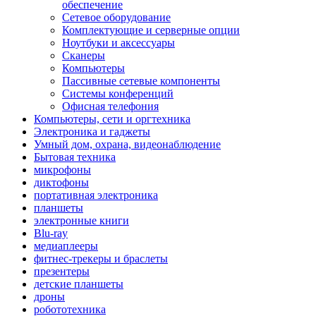
обеспечение
Сетевое оборудование
Комплектующие и серверные опции
Ноутбуки и аксессуары
Сканеры
Компьютеры
Пассивные сетевые компоненты
Системы конференций
Офисная телефония
Компьютеры, сети и оргтехника
Электроника и гаджеты
Умный дом, охрана, видеонаблюдение
Бытовая техника
микрофоны
диктофоны
портативная электроника
планшеты
электронные книги
Blu-ray
медиаплееры
фитнес-трекеры и браслеты
презентеры
детские планшеты
дроны
робототехника