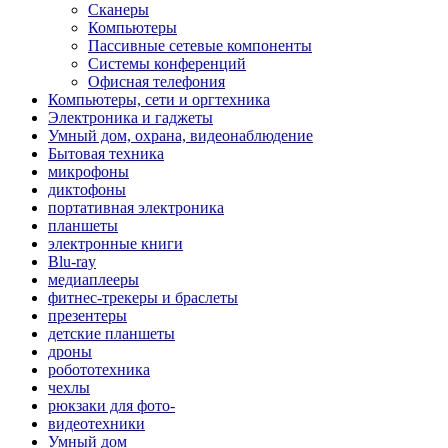
Сканеры
Компьютеры
Пассивные сетевые компоненты
Системы конференций
Офисная телефония
Компьютеры, сети и оргтехника
Электроника и гаджеты
Умный дом, охрана, видеонаблюдение
Бытовая техника
микрофоны
диктофоны
портативная электроника
планшеты
электронные книги
Blu-ray
медиаплееры
фитнес-трекеры и браслеты
презентеры
детские планшеты
дроны
робототехника
чехлы
рюкзаки для фото-
видеотехники
Умный дом