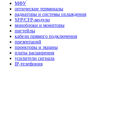
МФУ
оптические терминалы
радиаторы и системы охлаждения
SFP/CFP-модули
моноблоки и мониторы
пигтейлы
кабели прямого подключения
презентаций
проекторы и экраны
платы расширения
усилители сигнала
IP-телефония