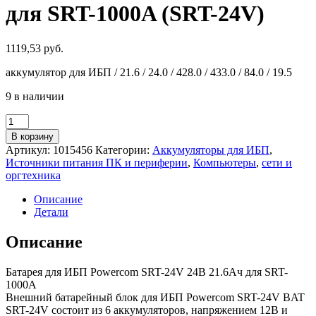
для SRT-1000A (SRT-24V)
1119,53
руб.
аккумулятор для ИБП / 21.6 / 24.0 / 428.0 / 433.0 / 84.0 / 19.5
9 в наличии
Количество
товара
В корзину
Аккумулятор
Артикул:
1015456
Категории:
Аккумуляторы для ИБП
,
для
Источники питания ПК и периферии
,
Компьютеры
,
сети и
ИБП
оргтехника
PowerCom
BAT
Описание
24В
Детали
21.6Ач
для
Описание
SRT-
1000A
Батарея для ИБП Powercom SRT-24V 24В 21.6Ач для SRT-
(SRT-
1000A
24V)
Внешний батарейный блок для ИБП Powercom SRT-24V BAT
SRT-24V состоит из 6 аккумуляторов, напряжением 12В и