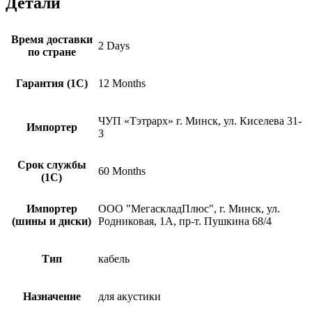
Детали
SCM45
5м
(2042043)
Время доставки
2 Days
по стране
Гарантия (1С)
12 Months
ЧУП «Тэтрарх» г. Минск, ул. Киселева 31-
Импортер
3
Срок службы
60 Months
(1С)
Импортер
ООО "МегаскладПлюс", г. Минск, ул.
(шины и диски)
Родниковая, 1А, пр-т. Пушкина 68/4
Тип
кабель
Назначение
для акустики