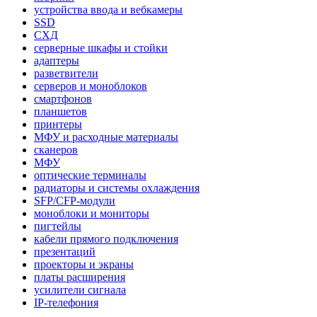
устройства ввода и вебкамеры
SSD
СХД
серверные шкафы и стойки
адаптеры
разветвители
серверов и моноблоков
смартфонов
планшетов
принтеры
МФУ и расходные материалы
сканеров
МФУ
оптические терминалы
радиаторы и системы охлаждения
SFP/CFP-модули
моноблоки и мониторы
пигтейлы
кабели прямого подключения
презентаций
проекторы и экраны
платы расширения
усилители сигнала
IP-телефония