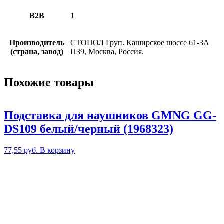
B2B
1
Производитель
СТОПОЛ Груп. Каширское шоссе 61-3А
(страна, завод)
П39, Москва, Россия.
Похожие товары
Подставка для наушников GMNG GG-
DS109 белый/черный (1968323)
77,55
руб.
В корзину
2