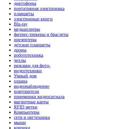
диктофоны
портативная электроника
планшеты
электронные книги
Blu-ray
медиаплееры
фитнес-трекеры и браслеты
презентеры
детские планшеты
дроны
робототехника
чехлы
рюкзаки для фото-
видеотехники
Умный дом
охрана
видеонаблюдение
повторители
приемники видеосигнала
магнитные карты
RFID метки
Компьютеры
сети и оргтехника
мыши
коврики