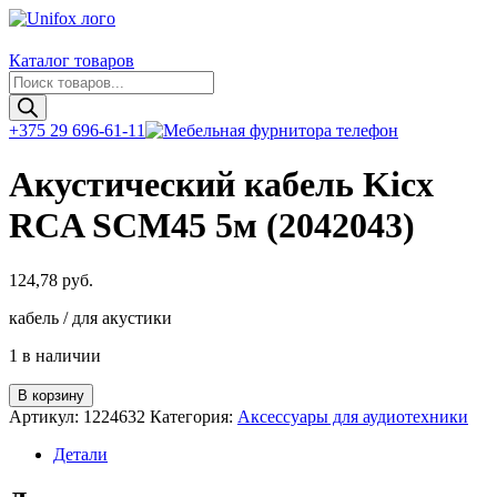
Каталог товаров
Поиск
товаров
+375 29 696-61-11
Акустический кабель Kicx
RCA SCM45 5м (2042043)
124,78
руб.
кабель / для акустики
1 в наличии
Количество
В корзину
товара
Артикул:
1224632
Категория:
Аксессуары для аудиотехники
Акустический
кабель
Детали
Kicx
RCA