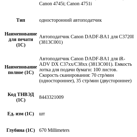
Canon 4745i; Canon 4751i
Тип
односторонний автоподатчик
Наименование
Автоподатчик Canon DADF-BA1 для C3720I
для печати
(3813C001)
(1С)
Автоподатчик Canon DADF-BA1 для iR-
ADV DX C37xx/C38xx (3813C001). Емкость
Наименование
лотка для подачи бумаги: 100 листов.
полное (1С)
Скорость сканирования: 70 стр/мин
(одностороннее), 35 стр/мин (двустороннее)
Код ТНВЭД
8443321009
(1С)
Ед. изм (1С)
шт
Глубина (1С)
670 Millimeters