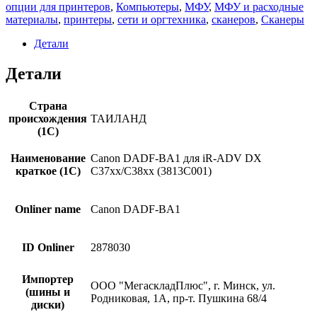
Canon
опции для принтеров
,
Компьютеры
,
МФУ
,
МФУ и расходные
DADF-
материалы
,
принтеры
,
сети и оргтехника
,
сканеров
,
Сканеры
BA1
(3813C001)
Детали
Детали
Страна
происхождения
ТАИЛАНД
(1С)
Наименование
Canon DADF-BA1 для iR-ADV DX
краткое (1C)
C37xx/C38xx (3813C001)
Onliner name
Canon DADF-BA1
ID Onliner
2878030
Импортер
ООО "МегаскладПлюс", г. Минск, ул.
(шины и
Родниковая, 1А, пр-т. Пушкина 68/4
диски)