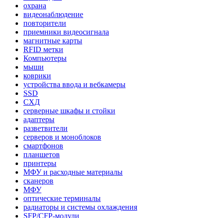
охрана
видеонаблюдение
повторители
приемники видеосигнала
магнитные карты
RFID метки
Компьютеры
мыши
коврики
устройства ввода и вебкамеры
SSD
СХД
серверные шкафы и стойки
адаптеры
разветвители
серверов и моноблоков
смартфонов
планшетов
принтеры
МФУ и расходные материалы
сканеров
МФУ
оптические терминалы
радиаторы и системы охлаждения
SFP/CFP-модули