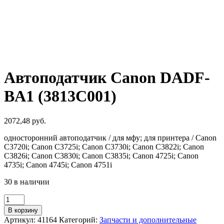
Автоподатчик Canon DADF-
BA1 (3813C001)
2072,48
руб.
односторонний автоподатчик / для мфу; для принтера / Canon
C3720i; Canon C3725i; Canon C3730i; Canon C3822i; Canon
C3826i; Canon C3830i; Canon C3835i; Canon 4725i; Canon
4735i; Canon 4745i; Canon 4751i
30 в наличии
Количество
товара
В корзину
Автоподатчик
Артикул:
41164
Категорий:
Запчасти и дополнительные