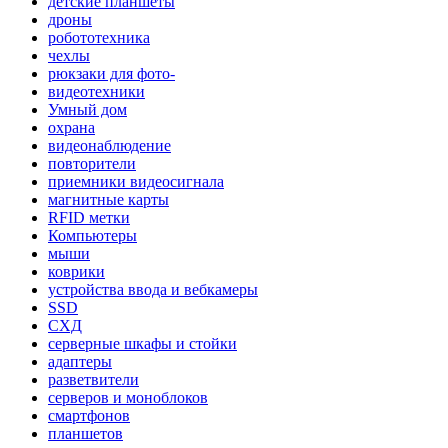
детские планшеты
дроны
робототехника
чехлы
рюкзаки для фото-
видеотехники
Умный дом
охрана
видеонаблюдение
повторители
приемники видеосигнала
магнитные карты
RFID метки
Компьютеры
мыши
коврики
устройства ввода и вебкамеры
SSD
СХД
серверные шкафы и стойки
адаптеры
разветвители
серверов и моноблоков
смартфонов
планшетов