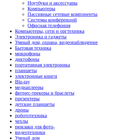
Ноутбуки и аксессуары
Компьютеры
Пассивные сетевые компоненты
Системы конференций
Офисная телефония
Компьютеры, сети и оргтехника
Электроника и гаджеты
Умный дом, охрана, видеонаблюдение
Бытовая техника
микрофоны
диктофоны
портативная электроника
планшеты
электронные книги
Blu-ray
медиаплееры
фитнес-трекеры и браслеты
презентеры
детские планшеты
дроны
робототехника
чехлы
рюкзаки для фото-
видеотехники
Умный дом