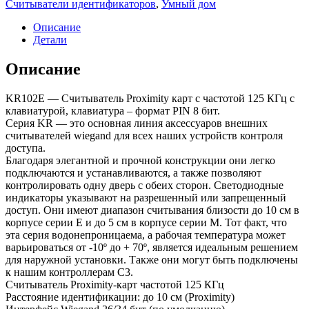
Считыватели идентификаторов
,
Умный дом
Описание
Детали
Описание
KR102E — Считыватель Proximity карт с частотой 125 КГц с
клавиатурой, клавиатура – формат PIN 8 бит.
Серия KR — это основная линия аксессуаров внешних
считывателей wiegand для всех наших устройств контроля
доступа.
Благодаря элегантной и прочной конструкции они легко
подключаются и устанавливаются, а также позволяют
контролировать одну дверь с обеих сторон. Светодиодные
индикаторы указывают на разрешенный или запрещенный
доступ. Они имеют диапазон считывания близости до 10 см в
корпусе серии E и до 5 см в корпусе серии М. Тот факт, что
эта серия водонепроницаема, а рабочая температура может
варьироваться от -10º до + 70º, является идеальным решением
для наружной установки. Также они могут быть подключены
к нашим контроллерам C3.
Считыватель Proximity-карт частотой 125 КГц
Расстояние идентификации: до 10 см (Proximity)