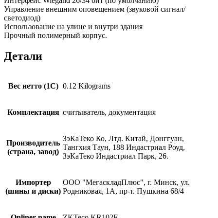
Интерфейс Wiegand 26/34 бит (по умолчанию)
Управление внешним оповещением (звуковой сигнал/
светодиод)
Использование на улице и внутри здания
Прочный полимерный корпус.
Детали
Вес нетто (1С)
0.12 Kilograms
Комплектация
считыватель, документация
ЗэКаТеко Ко, Лтд. Китай, Донггуан,
Производитель
Тангхия Таун, 188 Индастриал Роуд,
(страна, завод)
ЗэКаТеко Индастриал Парк, 26.
Импортер
ООО "МегаскладПлюс", г. Минск, ул.
(шины и диски)
Родниковая, 1А, пр-т. Пушкина 68/4
Onliner name
ZKTeco KR102E