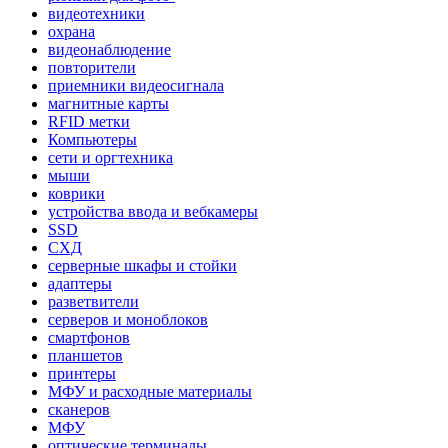
видеотехники
охрана
видеонаблюдение
повторители
приемники видеосигнала
магнитные карты
RFID метки
Компьютеры
сети и оргтехника
мыши
коврики
устройства ввода и вебкамеры
SSD
СХД
серверные шкафы и стойки
адаптеры
разветвители
серверов и моноблоков
смартфонов
планшетов
принтеры
МФУ и расходные материалы
сканеров
МФУ
оптические терминалы