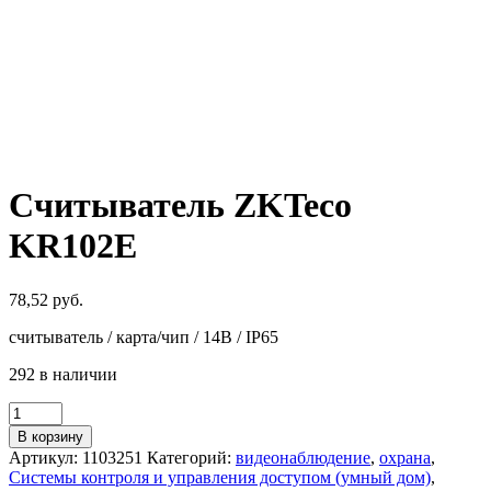
Cчитыватель ZKTeco
KR102E
78,52
руб.
считыватель / карта/чип / 14В / IP65
292 в наличии
Количество
товара
В корзину
Cчитыватель
Артикул:
1103251
Категорий:
видеонаблюдение
,
охрана
,
ZKTeco
Системы контроля и управления доступом (умный дом)
,
KR102E