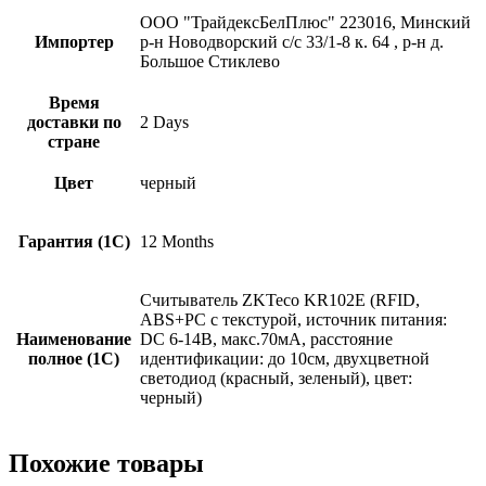
ООО "ТрайдексБелПлюс" 223016, Минский
Импортер
р-н Новодворский с/с 33/1-8 к. 64 , р-н д.
Большое Стиклево
Время
доставки по
2 Days
стране
Цвет
черный
Гарантия (1С)
12 Months
Считыватель ZKTeco KR102E (RFID,
ABS+PC с текстурой, источник питания:
Наименование
DC 6-14В, макс.70мА, расстояние
полное (1С)
идентификации: до 10см, двухцветной
светодиод (красный, зеленый), цвет:
черный)
Похожие товары