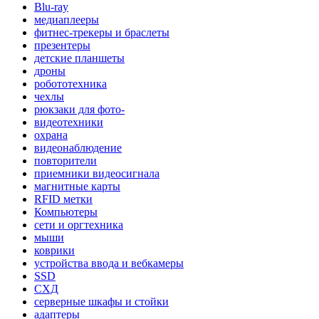
Blu-ray
медиаплееры
фитнес-трекеры и браслеты
презентеры
детские планшеты
дроны
робототехника
чехлы
рюкзаки для фото-
видеотехники
охрана
видеонаблюдение
повторители
приемники видеосигнала
магнитные карты
RFID метки
Компьютеры
сети и оргтехника
мыши
коврики
устройства ввода и вебкамеры
SSD
СХД
серверные шкафы и стойки
адаптеры