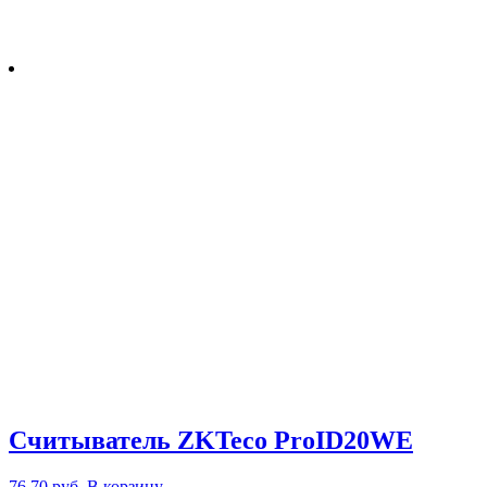
Cчитыватель ZKTeco ProID20WE
76,70
руб.
В корзину