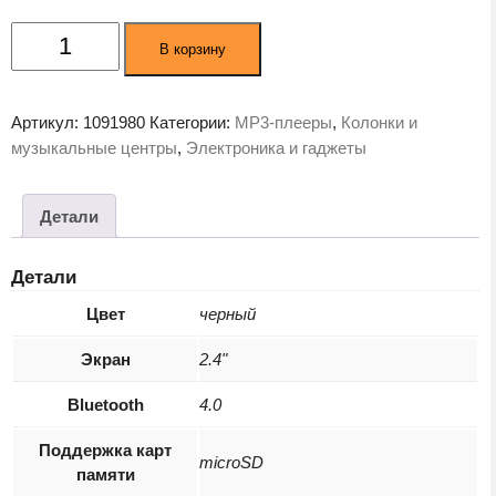
Количество
В корзину
товара
Цифровой
плеер
Артикул:
1091980
Категории:
MP3-плееры
,
Колонки и
Digma
музыкальные центры
,
Электроника и гаджеты
Y4
BT
16Gb
Детали
черный
Детали
Цвет
черный
Экран
2.4"
Bluetooth
4.0
Поддержка карт
microSD
памяти