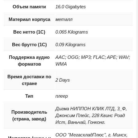
Объем памяти
16.0 Gigabytes
Материал корпуса
металл
Вес нетто (1С)
0.065 Kilograms
Вес брутто (1С)
0.09 Kilograms
Поддержка аудио
AAC; OGG; MP3; FLAC; APE; WAV;
форматов
WMA
Время доставки по
2 Days
стране
Тип
плеер
Дигма НИППОН КЛИК ЛТД, 3_Ф,
Производитель
Джонсим Плейс, 228 Квинс Роад
(страна, завод)
Ист, Ваньчай, Гонконг.
ООО "МегаскладПлюс", г. Минск,