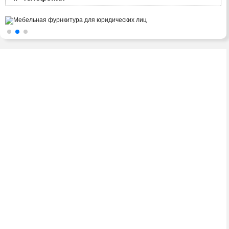
2008-2016 © ЮниФокс – продажа расходных
материалов для офисной техники
Тел./факс:
(8-0236) 22-22-55,
(8-0236) 22-22-88,
+375 29 69 – 66 -111
Адрес: 247760, ул. Советская, 27А, к.150.
Viber: +375 29 69 – 66 -111.
Telegram: +375 29 69 – 66 -111.
E-mail: unifoxm@tut.by
ООО «ЮниФокс»