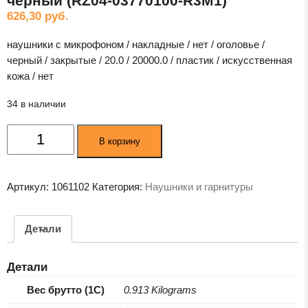
черный (RZ04-03770100-R3M1)
626,30
руб.
наушники с микрофоном / накладные / нет / оголовье /
черный / закрытые / 20.0 / 20000.0 / пластик / искусственная
кожа / нет
34 в наличии
Количество
В корзину
товара
Гарнитура
Razer
Артикул:
1061102
Категория:
Наушники и гарнитуры
Kraken
V3
HyperSense
Детали
черный
(RZ04-
Детали
03770100-
R3M1)
Вес брутто (1С)
0.913 Kilograms