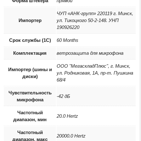
Форма штекера
прямой
ЧУП «АНК-групп» 220119 г. Минск,
Импортер
ул. Тикоцкого 50-2-148. УНП
190926220
Срок службы (1С)
60 Months
Комплектация
ветрозащита для микрофона
ООО "МегаскладПлюс", г. Минск,
Импортер (шины и
ул. Родниковая, 1А, пр-т. Пушкина
диски)
68/4
Чувствительность
-42 дБ
микрофона
Частотный
20.0 Hertz
диапазон, мин
Частотный
20000.0 Hertz
диапазон, макс