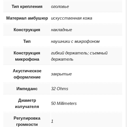
Тип крепления
оголовье
Материал амбушюр
искусственная кожа
Конструкция
накладные
Тип
наушники с микрофоном
Конструкция
гибкий держатель; съемный
микрофона
держатель
Акустическое
закрытые
оформление
Импеданс
32 Ohms
Диаметр
50 Millimeters
излучателя
Регулировка
1
громкости