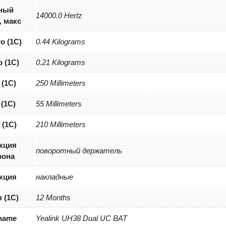
ный
14000.0 Hertz
, макс
о (1С)
0.44 Kilograms
о (1С)
0.21 Kilograms
(1С)
250 Millimeters
(1С)
55 Millimeters
 (1С)
210 Millimeters
кция
поворотный держатель
фона
кция
накладные
 (1С)
12 Months
 name
Yealink UH38 Dual UC BAT