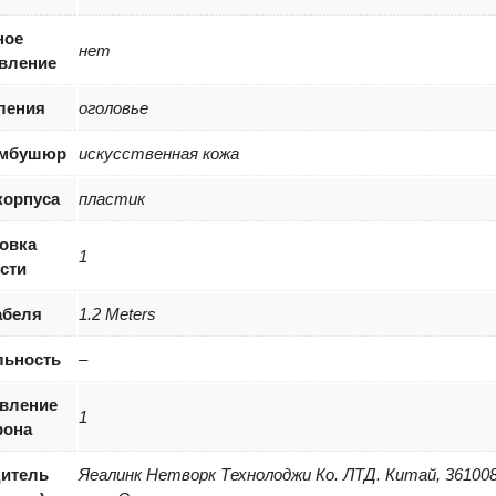
ное
нет
вление
ления
оголовье
амбушюр
искусственная кожа
корпуса
пластик
овка
1
сти
абеля
1.2 Meters
льность
–
вление
1
фона
итель
Яеалинк Нетворк Технолоджи Ко. ЛТД. Китай, 361008,