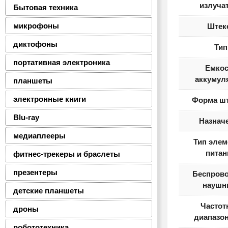
излуча
Бытовая техника
микрофоны
Штек
диктофоны
Тип
портативная электроника
Емкос
аккумул
планшеты
электронные книги
Форма шт
Blu-ray
Назнач
медиаплееры
Тип элем
питан
фитнес-трекеры и браслеты
презентеры
Беспров
наушн
детские планшеты
Частот
дроны
диапазон
робототехника