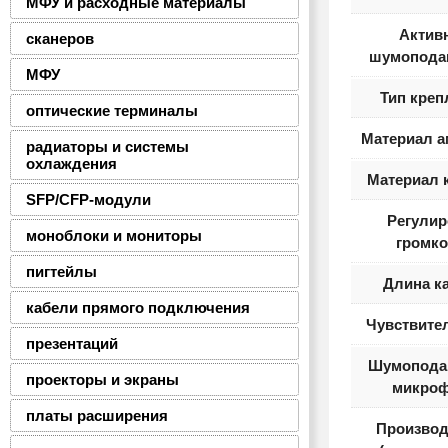
МФУ и расходные материалы
Актив
сканеров
шумопода
МФУ
Тип креп
оптические терминалы
Материал 
радиаторы и системы
охлаждения
Материал 
SFP/CFP-модули
Регулир
моноблоки и мониторы
громко
пигтейлы
Длина к
кабели прямого подключения
Чувствите
презентаций
Шумопода
проекторы и экраны
микро
платы расширения
Производ