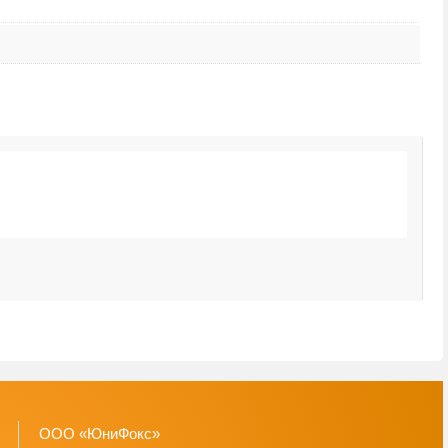
Н
3
ООО «ЮниФокс»