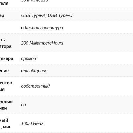
теля
ер
USB Type-A; USB Type-C
офисная гарнитура
ть
200 MilliampereHours
ятора
екера
прямой
ение
для общения
ентов
собственный
ия
одные
да
ики
ный
100.0 Hertz
, мин