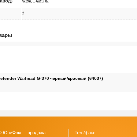
завод)
парк,Сямэнь.
B
1
овары
efender Warhead G-370 черный/красный (64037)
© ЮниФокс – продажа
Тел./факс: