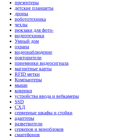
презентеры
детские планшеты
дроны
робототехника
чехлы
рюкзаки для фото-
видеотехники
Умный дом
охрана
видеонаблюдение
повторители
приемники видеосигнала
магнитные карты
RFID метки
Компьютеры
мыши
коврики
устройства ввода и вебкамеры
SSD
СХД
серверные шкафы и стойки
адаптеры
разветвители
серверов и моноблоков
смартфонов