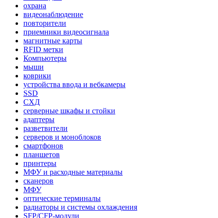
охрана
видеонаблюдение
повторители
приемники видеосигнала
магнитные карты
RFID метки
Компьютеры
мыши
коврики
устройства ввода и вебкамеры
SSD
СХД
серверные шкафы и стойки
адаптеры
разветвители
серверов и моноблоков
смартфонов
планшетов
принтеры
МФУ и расходные материалы
сканеров
МФУ
оптические терминалы
радиаторы и системы охлаждения
SFP/CFP-модули