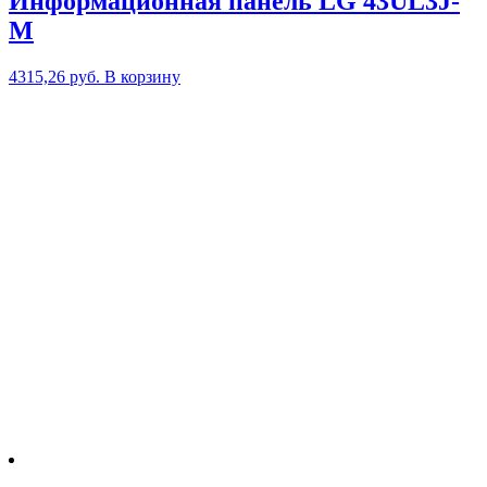
Информационная панель LG 43UL3J-
M
4315,26
руб.
В корзину