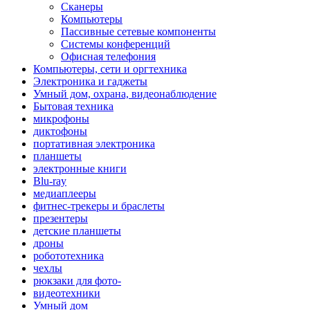
Сканеры
Компьютеры
Пассивные сетевые компоненты
Системы конференций
Офисная телефония
Компьютеры, сети и оргтехника
Электроника и гаджеты
Умный дом, охрана, видеонаблюдение
Бытовая техника
микрофоны
диктофоны
портативная электроника
планшеты
электронные книги
Blu-ray
медиаплееры
фитнес-трекеры и браслеты
презентеры
детские планшеты
дроны
робототехника
чехлы
рюкзаки для фото-
видеотехники
Умный дом