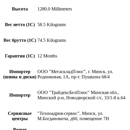
Высота
1280.0 Millimeters
Вес нетто (1С)
58.5 Kilograms
Вес брутто (1С)
74.5 Kilograms
Гарантия (1С)
12 Months
Импортер
ООО "МегаскладПлюс", г. Минск, ул.
(шины и диски)
Родниковая, 1А, пр-т. Пушкина 68/4
ООО "ТрайдексБелПлюс" Минская обл.,
Импортер
Минский р-н, Новодворский с/с, 33/1-8 к.64
Сервисные
"Техноадрия-сервис", Минск, ул.
центры
М.Богдановича, д60, помещение 7H
Время