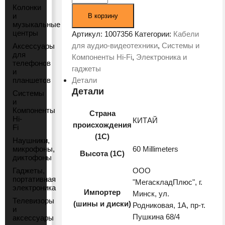
Колонки
Кабель
и
В корзину
Digma
музыкальные
центры
HDMI
Артикул:
1007356
Категории:
Кабели
2.0
для аудио-видеотехники
,
Системы и
Аксессуары
для
AOC
Компоненты Hi-Fi
,
Электроника и
телефонов
HDMI
гаджеты
и
(m)/HDMI
планшетов
Детали
(m)
Детали
Системы
и
50м.
Компоненты
Страна
BHP
Hi-
КИТАЙ
происхождения
AOC
Fi
(1С)
2.0-
Наушники,
50
микрофоны,
60 Millimeters
Высота (1С)
диктофоны
черный
Гаджеты,
ООО
портативная
"МегаскладПлюс", г.
электроника
Импортер
Минск, ул.
Телевизоры
(шины и диски)
Родниковая, 1А, пр-т.
и
Пушкина 68/4
аксессуары