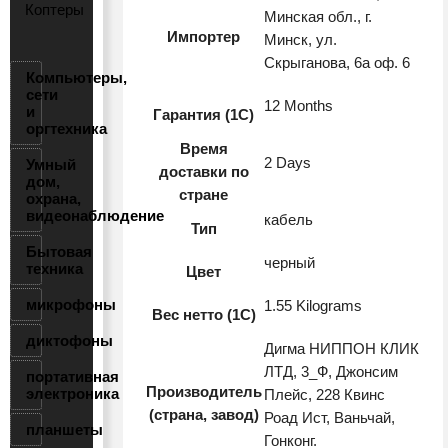
Коптеры
Минская обл., г.
Импортер
Минск, ул.
Скрыганова, 6а оф. 6
Компьютеры,
сети
12 Months
и
Гарантия (1С)
оргтехника
Время
2 Days
Умный
доставки по
дом,
стране
охрана,
видеонаблюдение
кабель
Тип
Бытовая
черный
техника
Цвет
микрофоны
1.55 Kilograms
Вес нетто (1С)
диктофоны
Дигма НИППОН КЛИК
ЛТД, 3_Ф, Джонсим
портативная
Производитель
электроника
Плейс, 228 Квинс
(страна, завод)
Роад Ист, Ваньчай,
планшеты
Гонконг.