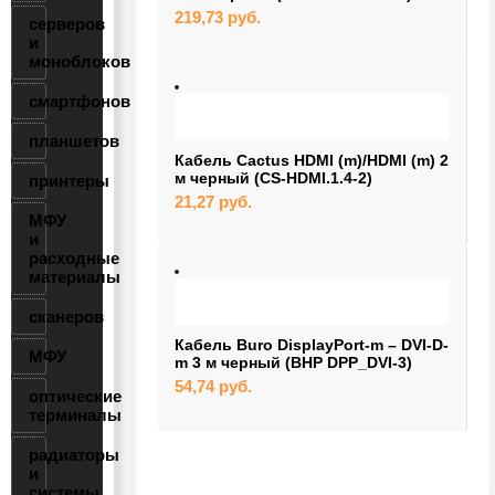
219,73
руб.
серверов
и
моноблоков
смартфонов
планшетов
Кабель Cactus HDMI (m)/HDMI (m) 2
м черный (CS-HDMI.1.4-2)
принтеры
21,27
руб.
МФУ
и
расходные
материалы
сканеров
Кабель Buro DisplayPort-m – DVI-D-
МФУ
m 3 м черный (BHP DPP_DVI-3)
54,74
руб.
оптические
терминалы
радиаторы
и
системы