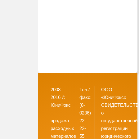
2008-
Тел./
ООО
2016 ©
факс:
«ЮниФокс»
ЮниФокс
(8-
СВИДЕТЕЛЬСТ
–
0236)
о
продажа
22-
государственной
расходных
22-
регистрации
материалов
55,
юридического