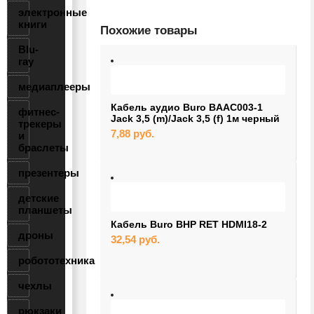
электронные
книги
Похожие товары
Blu-
ray
медиаплееры
Кабель аудио Buro BAAC003-1
фитнес-
Jack 3,5 (m)/Jack 3,5 (f) 1м черный
трекеры
7,88
руб.
и
браслеты
презентеры
детские
планшеты
Кабель Buro BHP RET HDMI18-2
дроны
32,54
руб.
робототехника
чехлы
рюкзаки