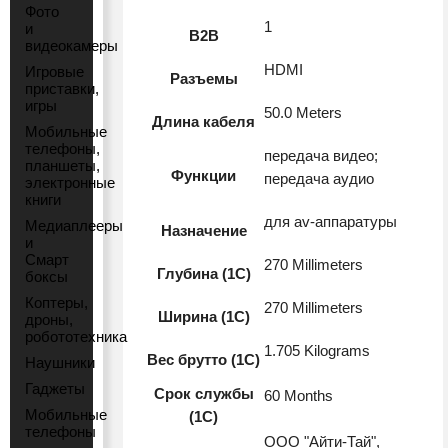
Фото
1
и
B2B
видеокамеры
HDMI
Игровые
Разъемы
приставки,
игры
50.0 Meters
Длина кабеля
Мобильные
телефоны,
передача видео;
планшеты,
Функции
передача аудио
электронные
книги
для av-аппаратуры
Медиаплееры
Назначение
и
Смарт
270 Millimeters
Глубина (1С)
боксы
Коптеры,
270 Millimeters
Ширина (1С)
дроны,
робототехника
1.705 Kilograms
Вес брутто (1С)
Наушники
Гаджеты
Срок службы
60 Months
Мобильные
(1С)
телефоны
ООО "Айти-Тай",