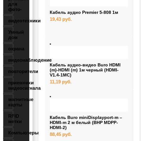
для
фото-
Кабель аудио Premier 5-808 1м
19,43
руб.
видеотехники
Умный
дом
охрана
видеонаблюдение
Кабель аудио-видео Buro HDMI
(m)-HDMI (m) 1м черный (HDMI-
повторители
V1.4-1MC)
11,19
руб.
приемники
видеосигнала
магнитные
карты
RFID
Кабель Buro miniDisplayport-m –
метки
HDMI-m 2 м белый (BHP MDPP-
HDMI-2)
Компьютеры
88,45
руб.