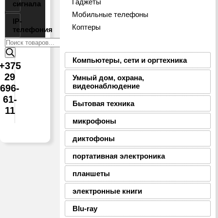
Гаджеты
сигнала
Мобильные телефоны
IP-
Коптеры
телефония
Поиск
товаров
Компьютеры, сети и оргтехника
+375
29
Умный дом, охрана,
видеонаблюдение
696-
61-
Бытовая техника
11
микрофоны
диктофоны
портативная электроника
планшеты
электронные книги
Blu-ray