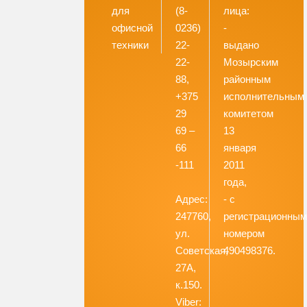
для
(8-
лица:
офисной
0236)
-
техники
22-
выдано
22-
Мозырским
88,
районным
+375
исполнительным
29
комитетом
69 –
13
66
января
-111
2011
года,
Адрес:
- с
247760,
регистрационны
ул.
номером
Советская,
490498376.
27А,
к.150.
Viber: