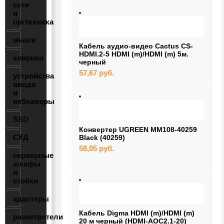
сети
и
оргтехника
мыши
Кабель аудио-видео Cactus CS-
HDMI.2-5 HDMI (m)/HDMI (m) 5м.
коврики
черный
57,67
руб.
устройства
ввода
и
вебкамеры
SSD
Конвертер UGREEN MM108-40259
СХД
Black (40259)
58,05
руб.
серверные
шкафы
и
стойки
адаптеры
Кабель Digma HDMI (m)/HDMI (m)
разветвители
20 м черный (HDMI-AOC2.1-20)