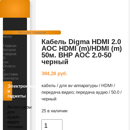
Открыть
Каталог товаров
меню
Кабель Digma HDMI 2.0
Главная
AOC HDMI (m)/HDMI (m)
Каталог
50м. BHP AOC 2.0-50
товаров
О
черный
нас
Оплата
и
394,28
руб.
Доставка
Контакты
кабель / для av-аппаратуры / HDMI /
Электроника
и
передача видео; передача аудио / 50.0 /
гаджеты
черный
Аксессуары
25 в наличии
для
аудио-
видео
Количество
техники
товара