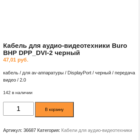
Кабель для аудио-видеотехники Buro
BHP DPP_DVI-2 черный
47,01
руб.
кабель / для av-аппаратуры / DisplayPort / черный / передача
видео / 2.0
142 в наличии
Количество
В корзину
товара
Кабель
для
Артикул:
36687
Категория:
Кабели для аудио-видеотехники
аудио-