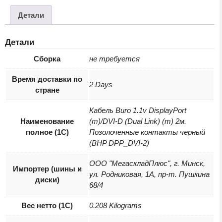
видеотехники
Buro
Детали
BHP
DPP_DVI-
Детали
2
черный
Сборка
не требуется
Время доставки по
2 Days
стране
Кабель Buro 1.1v DisplayPort
Наименование
(m)/DVI-D (Dual Link) (m) 2м.
полное (1С)
Позолоченные контакты черный
(BHP DPP_DVI-2)
ООО "МегаскладПлюс", г. Минск,
Импортер (шины и
ул. Родниковая, 1А, пр-т. Пушкина
диски)
68/4
Вес нетто (1С)
0.208 Kilograms