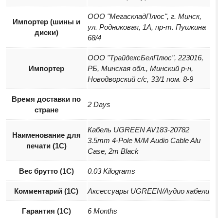
ООО "МегаскладПлюс", г. Минск,
Импортер (шины и
ул. Родниковая, 1А, пр-т. Пушкина
диски)
68/4
ООО "ТрайдексБелПлюс", 223016,
Импортер
РБ, Минская обл., Минский р-н,
Новодворский с/с, 33/1 пом. 8-9
Время доставки по
2 Days
стране
Кабель UGREEN AV183-20782
Наименование для
3.5mm 4-Pole M/M Audio Cable Alu
печати (1С)
Case, 2m Black
Вес брутто (1С)
0.03 Kilograms
Комментарий (1С)
Аксессуары UGREEN/Аудио кабели
Гарантия (1С)
6 Months