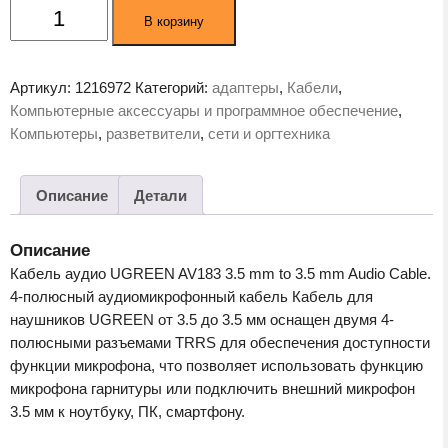
Количество
В корзину
товара
Кабель
UGREEN
Артикул:
1216972
Категорий:
адаптеры
,
Кабели
,
AV183-
Компьютерные аксессуары и программное обеспечение
,
20782
Компьютеры
,
разветвители
,
сети и оргтехника
Black
Описание
Детали
Описание
Кабель аудио UGREEN AV183 3.5 mm to 3.5 mm Audio Cable.
4-полюсный аудиомикрофонный кабель Кабель для
наушников UGREEN от 3.5 до 3.5 мм оснащен двумя 4-
полюсными разъемами TRRS для обеспечения доступности
функции микрофона, что позволяет использовать функцию
микрофона гарнитуры или подключить внешний микрофон
3.5 мм к ноутбуку, ПК, смартфону.